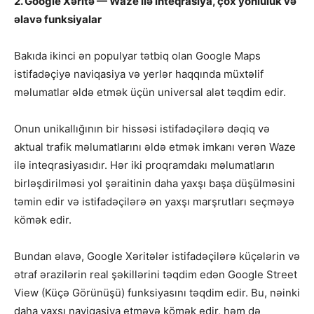
2. Google Xəritə — Waze ilə inteqrasiya, çox yönlülük və
əlavə funksiyalar
Bakıda ikinci ən populyar tətbiq olan Google Maps
istifadəçiyə naviqasiya və yerlər haqqında müxtəlif
məlumatlar əldə etmək üçün universal alət təqdim edir.
Onun unikallığının bir hissəsi istifadəçilərə dəqiq və
aktual trafik məlumatlarını əldə etmək imkanı verən Waze
ilə inteqrasiyasıdır. Hər iki proqramdakı məlumatların
birləşdirilməsi yol şəraitinin daha yaxşı başa düşülməsini
təmin edir və istifadəçilərə ən yaxşı marşrutları seçməyə
kömək edir.
Bundan əlavə, Google Xəritələr istifadəçilərə küçələrin və
ətraf ərazilərin real şəkillərini təqdim edən Google Street
View (Küçə Görünüşü) funksiyasını təqdim edir. Bu, nəinki
daha yaxşı naviqasiya etməyə kömək edir, həm də