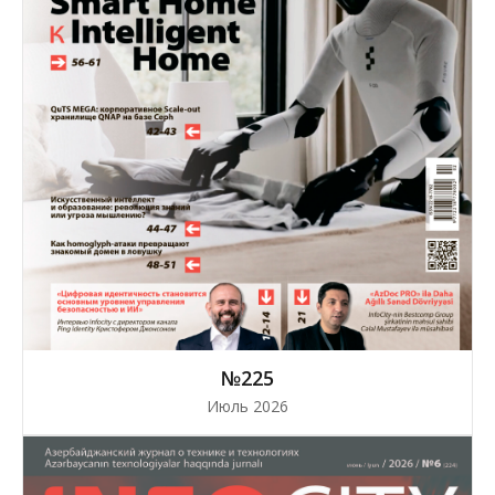
№225
Июль 2026