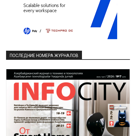
ПОСЛЕДНИЕ НОМЕРА ЖУРНАЛОВ