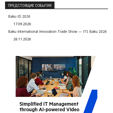
ПРЕДСТОЯЩИЕ СОБЫТИЯ
Baku ID 2026
17.09.2026
Baku International Innovation Trade Show — ITS Baku 2026
26.11.2026