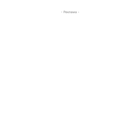
- Реклама -