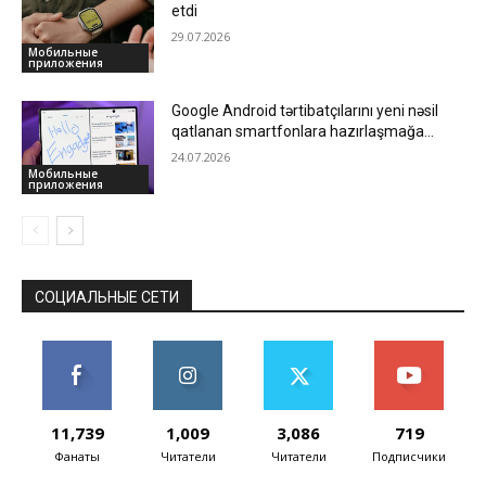
etdi
29.07.2026
Мобильные
приложения
Google Android tərtibatçılarını yeni nəsil
qatlanan smartfonlara hazırlaşmağa
çağırdı
24.07.2026
Мобильные
приложения
СОЦИАЛЬНЫЕ СЕТИ
11,739
1,009
3,086
719
Фанаты
Читатели
Читатели
Подписчики