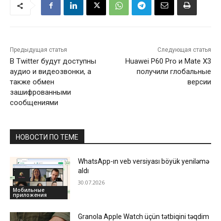
Предыдущая статья
Следующая статья
В Twitter будут доступны
Huawei P60 Pro и Mate X3
аудио и видеозвонки, а
получили глобальные
также обмен
версии
зашифрованными
сообщениями
НОВОСТИ ПО ТЕМЕ
WhatsApp-ın veb versiyası böyük yeniləmə
aldı
30.07.2026
Мобильные
приложения
Granola Apple Watch üçün tətbiqini təqdim