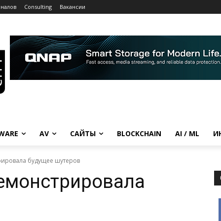
рналов
Consulting
Вакансии
WARE
AV
САЙТЫ
BLOCKCHAIN
AI / ML
И
рировала будущее шутеров
демонстрировала
в