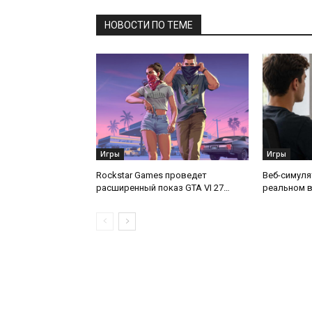
НОВОСТИ ПО ТЕМЕ
Игры
Игры
Rockstar Games проведет
Веб-симуля
расширенный показ GTA VI 27
реальном в
августа
дороги для
точку мира