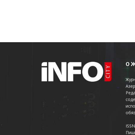
О 
Жур
Азер
Реда
соде
испо
обяз
ISSN
Пиш