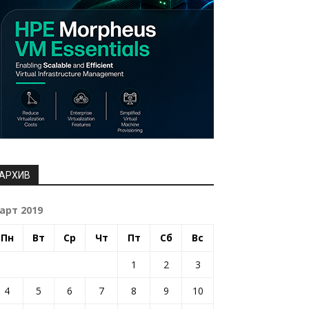
АРХИВ
арт 2019
Пн
Вт
Ср
Чт
Пт
Сб
Вс
1
2
3
4
5
6
7
8
9
10