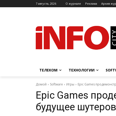
7 августа, 2026
O журнале
Реклама
Архив жу
ТЕЛЕКОМ
ТЕХНОЛОГИИ
SOFT
Домой
Software
Игры
Epic Games продемонст
Epic Games про
будущее шутеро