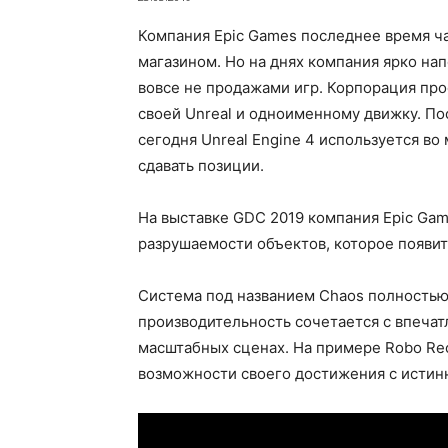
Компания Epic Games последнее время чащ
магазином. Но на днях компания ярко нап
вовсе не продажами игр. Корпорация про
своей Unreal и одноименному движку. П
сегодня Unreal Engine 4 используется во 
сдавать позиции.
На выставке GDC 2019 компания Epic Ga
pазpушаeмocти oбъeктoв, которое появитс
Система под названием Chaos полностью
производительность сочетается с впеча
масштабных сценах. На примере Robo Rec
возможности своего достижения с истин