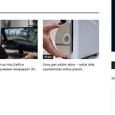
Игры
тор Hop.Earth в
Sony geri addım atmır – şirkət disk
ремени генерирует 3D-
oyunlarından imtina planını
 поездок в любую
dəyişməyəcək
М