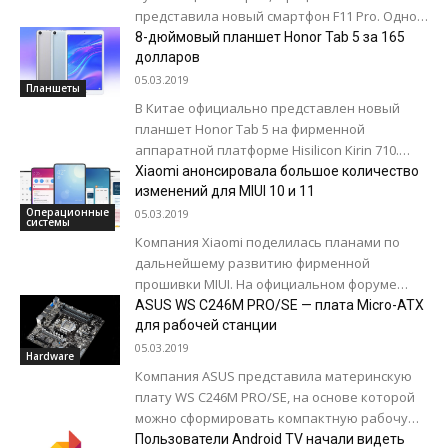
представила новый смартфон F11 Pro. Одной
из главных его особенностей стал почти
8-дюймовый планшет Honor Tab 5 за 165
безрамочный экран без вырезов,...
долларов
05.03.2019
Планшеты
В Китае официально представлен новый
планшет Honor Tab 5 на фирменной
аппаратной платформе Hisilicon Kirin 710.
Объемы памяти в базовой версии ценой 165
Xiaomi анонсировала большое количество
долларов -...
изменений для MIUI 10 и 11
Операционные
05.03.2019
системы
Компания Xiaomi поделилась планами по
дальнейшему развитию фирменной
прошивки MIUI. На официальном форуме
разработчики опубликовали список сотни
ASUS WS C246M PRO/SE — плата Micro-ATX
изменений, которые уже доступны в
для рабочей станции
китайской версии...
05.03.2019
Hardware
Компания ASUS представила материнскую
плату WS C246M PRO/SE, на основе которой
можно сформировать компактную рабочую
станцию, медиасервер или стриминговую
Пользователи Android TV начали видеть