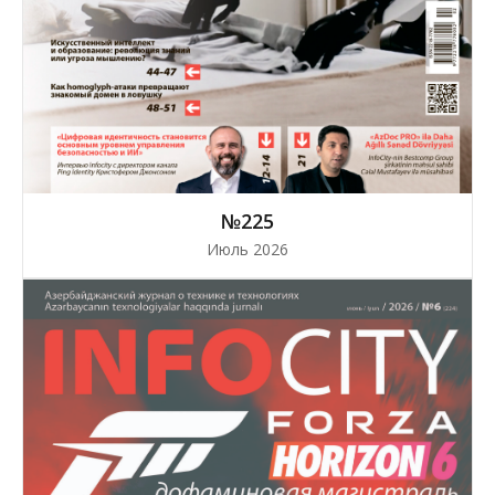
№225
Июль 2026