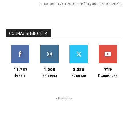
современных технологий и удовлетворение
потребностей пользователей. Для срочных
мобильных, стационарных или
коммунальных оплат пользователю теперь
не...
СОЦИАЛЬНЫЕ СЕТИ
11,737
1,008
3,086
719
Фанаты
Читатели
Читатели
Подписчики
- Реклама -