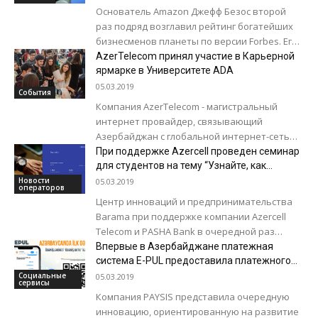
Основатель Amazon Джефф Безос второй
раз подряд возглавил рейтинг богатейших
бизнесменов планеты по версии Forbes. Его
состояние оценивается в 131 млрд. долларов
AzerTelecom принял участие в Карьерной
- за...
ярмарке в Университете ADA
05.03.2019
События
Компания AzerTelecom - магистральный
интернет провайдер, связывающий
Азербайджан с глобальной интернет-сетью,
приняла участие в 7-й карьерной ярмарке,
При поддержке Azercell проведен семинар
организованной Университетом ADA.
для студентов на тему “Узнайте, как
создать сайт за 1 день”
Карьерная ярмарка, в которой приняли...
Новости
05.03.2019
операторов
Центр инноваций и предпринимательства
Barama при поддержке компании Azercell
Telecom и PASHA Bank в очередной раз
собрал студентов вместе и предоставил
Впервые в Азербайджане платежная
молодым талантам возможность...
система E-PUL предоставила платежного
бота
Социальные
05.03.2019
сервисы
Компания PAYSIS представила очередную
инновацию, ориентированную на развитие