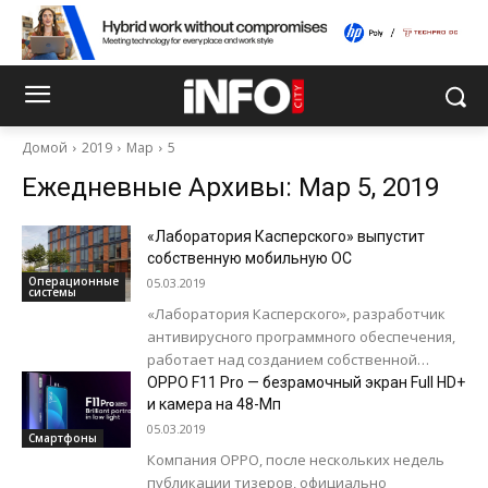
Домой
2019
Мар
5
Ежедневные Архивы: Мар 5, 2019
«Лаборатория Касперского» выпустит
собственную мобильную ОС
Операционные
05.03.2019
системы
«Лаборатория Касперского», разработчик
антивирусного программного обеспечения,
работает над созданием собственной
мобильной ОС с расширенными
OPPO F11 Pro — безрамочный экран Full HD+
возможностями защиты информации,
и камера на 48-Мп
сообщает информагентство RNS со ссылкой
05.03.2019
Смартфоны
на источники,...
Компания OPPO, после нескольких недель
публикации тизеров, официально