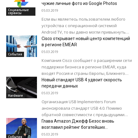
платформу. Новинка выполнена в формате
чужие личные фото из Google Photos
Micro-ATX...
Социальные
05.03.2019
сервисы
Если вы являетесь пользователем любого
устройства с операционной системой
Android TV, то вы давно могли привыкнуть
видеть на экране телевизора в режиме
Cisco открывает новый центр компетенций
ожидания фотографии...
в регионе EMEAR
05.03.2019
События
Компания Cisco сообщает о расширении сети
поддержки бизнеса в регионе EMEAR, куда
входят Россия и страны Европы, Ближнего
Востока и Африки. С этой целью...
Новый стандарт USB 4 удвоит скорость
передачи данных
05.03.2019
Hardware
Организация USB Implementers Forum
анонсировала стандарт USB 4.0. Помимо
обратной совместимости с предыдущими
версиями, новая архитектура значительно
Глава Amazon Джефф Безос вновь
увеличит скорость передачи данных и
возглавил рейтинг богатейших
бизнесменов Forbes
обеспечит возможность...
05.03.2019
События