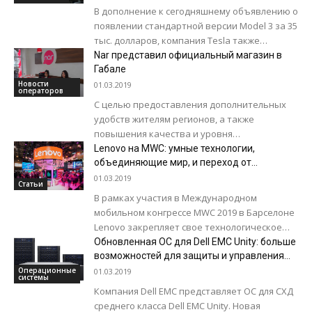
В дополнение к сегодняшнему объявлению о
появлении стандартной версии Model 3 за 35
тыс. долларов, компания Tesla также
описала существенное изменение в своей
Nar представил официальный магазин в
стратегии...
Габале
Новости
01.03.2019
операторов
С целью предоставления дополнительных
удобств жителям регионов, а также
повышения качества и уровня
предоставляемых им услуг, Nar продолжает
Lenovo на MWC: умные технологии,
увеличивать количество своих магазинов.
объединяющие мир, и переход от
устройств к центрам данных
Очередной официальный...
01.03.2019
Статьи
В рамках участия в Международном
мобильном конгрессе MWC 2019 в Барселоне
Lenovo закрепляет свое технологическое
видение: компания стремится предоставить
Обновленная OС для Dell EMC Unity: больше
большему количеству людей доступ к...
возможностей для защиты и управления
данными
Операционные
01.03.2019
системы
Компания Dell EMC представляет ОС для СХД
среднего класса Dell EMC Unity. Новая