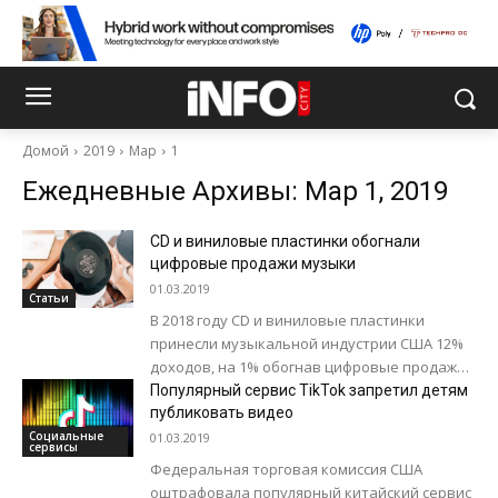
Домой
2019
Мар
1
Ежедневные Архивы: Мар 1, 2019
CD и виниловые пластинки обогнали
цифровые продажи музыки
01.03.2019
Статьи
В 2018 году CD и виниловые пластинки
принесли музыкальной индустрии США 12%
доходов, на 1% обогнав цифровые продажи.
Однако больше всего студии заработали
Популярный сервис TikTok запретил детям
на...
публиковать видео
Социальные
01.03.2019
сервисы
Федеральная торговая комиссия США
оштрафовала популярный китайский сервис