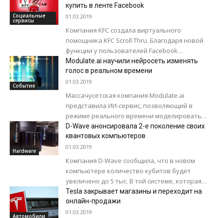
нацеленном на...
купить в ленте Facebook
Социальные
01.03.2019
сервисы
Компания KFC создала виртуального
помощника KFC Scroll Thru. Благодаря новой
функции у пользователей Facebook
появилась возможность оформить заказ в
Modulate.ai научили нейросеть изменять
один клик, не покидая новостную...
голос в реальном времени
01.03.2019
События
Массачусетская компания Modulate.ai
представила ИИ-сервис, позволяющий в
режиме реального времени моделировать
особенности голоса, в том числе говорить
D-Wave анонсировала 2-е поколение своих
голосом любой знаменитости. Modulate
квантовых компьютеров
использует генеративно-состязательные
01.03.2019
Hardware
сети (GAN)...
Компания D-Wave сообщила, что в новом
компьютере количество кубитов будет
увеличено до 5 тыс. В той системе, которая
доступна сейчас их лишь 2 тыс....
Tesla закрывает магазины и переходит на
онлайн-продажи
01.03.2019
Автомобили