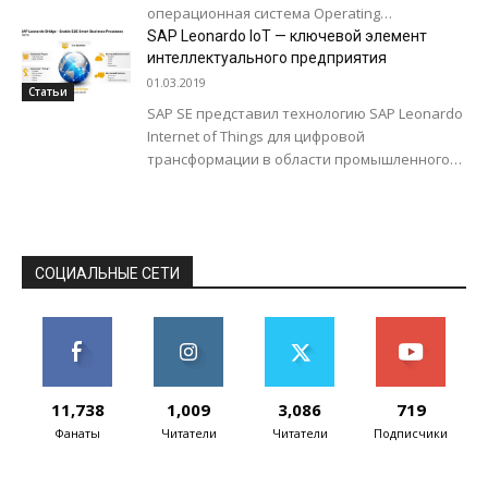
операционная система Operating
Environment 4.5 с расширенными
SAP Leonardo IoT — ключевой элемент
программными функциями защиты и...
интеллектуального предприятия
01.03.2019
Статьи
SAP SE представил технологию SAP Leonardo
Internet of Things для цифровой
трансформации в области промышленного
интернета вещей и индустрии 4.0. Система
будет интегирована с...
СОЦИАЛЬНЫЕ СЕТИ
11,738
1,009
3,086
719
Фанаты
Читатели
Читатели
Подписчики