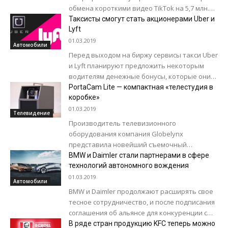
обмена короткими видео TikTok на 5,7 млн.
долларов за нарушение закона о защите
Таксисты смогут стать акционерами Uber и
конфиденциальности детей в...
Lyft
01.03.2019
Автомобили
Перед выходом на биржу сервисы такси Uber
и Lyft планируют предложить некоторым
водителям денежные бонусы, которые они
смогут обменять на акции компаний по
PortaCam Lite — компактная «телестудия в
цене...
коробке»
01.03.2019
Телевидение
Производитель телевизионного
оборудования компания Globelynx
представила новейший съемочный
комплект PortaCam Lite, который, по ее
BMW и Daimler стали партнерами в сфере
словам, можно назвать самой маленькой
технологий автономного вождения
«телевизионной студией в коробке» на...
01.03.2019
Автомобили
BMW и Daimler продолжают расширять свое
тесное сотрудничество, и после подписания
соглашения об альянсе для конкуренции с
Uber, объявили о новом партнерстве,
В ряде стран продукцию KFC теперь можно