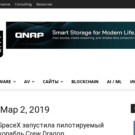
рналов
Consulting
Вакансии
WARE
AV
САЙТЫ
BLOCKCHAIN
AI / ML
И
Мар 2, 2019
SpaceX запустила пилотируемый
корабль Crew Dragon