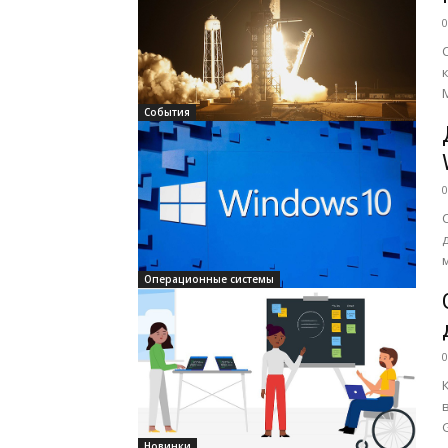
0
События
0
Операционные системы
0
в
Новинки