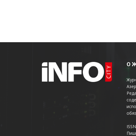
О 
Жур
Азер
Реда
соде
испо
обяз
ISSN
Пиш