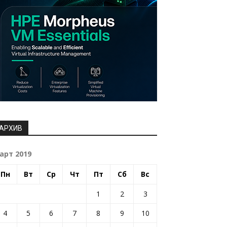
АРХИВ
арт 2019
Пн
Вт
Ср
Чт
Пт
Сб
Вс
1
2
3
4
5
6
7
8
9
10