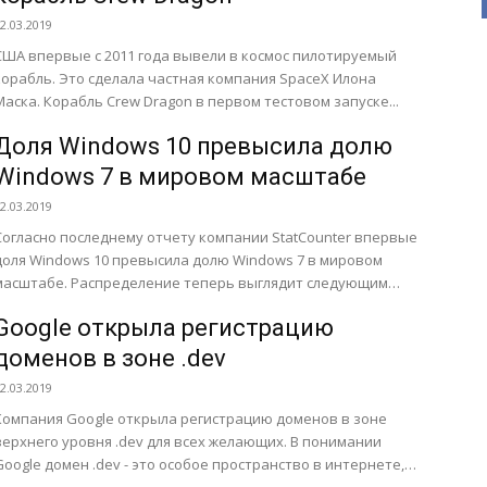
2.03.2019
США впервые с 2011 года вывели в коcмос пилотируемый
корабль. Это сделала частная компания SpaceX Илона
Маска. Корабль Crew Dragon в первом тестовом запуске...
Доля Windows 10 превысила долю
Windows 7 в мировом масштабе
2.03.2019
Согласно последнему отчету компании StatCounter впервые
доля Windows 10 превысила долю Windows 7 в мировом
масштабе. Распределение теперь выглядит следующим
образом: доля Windows 10...
Google открыла регистрацию
доменов в зоне .dev
2.03.2019
Компания Google открыла регистрацию доменов в зоне
ерхнего уровня .dev для всех желающих. В понимании
Google домен .dev - это особое пространство в интернете,