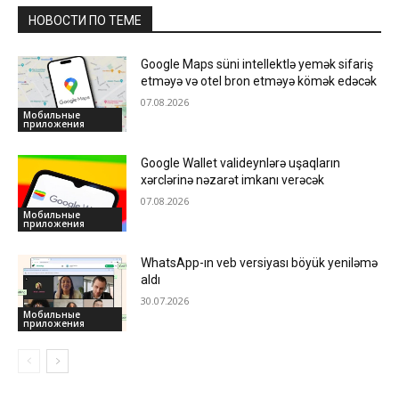
НОВОСТИ ПО ТЕМЕ
Google Maps süni intellektlə yemək sifariş
etməyə və otel bron etməyə kömək edəcək
07.08.2026
Мобильные
приложения
Google Wallet valideynlərə uşaqların
xərclərinə nəzarət imkanı verəcək
07.08.2026
Мобильные
приложения
WhatsApp-ın veb versiyası böyük yeniləmə
aldı
30.07.2026
Мобильные
приложения