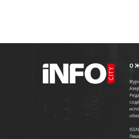
О 
Жур
Азер
Реда
соде
испо
обяз
ISSN
Пиш