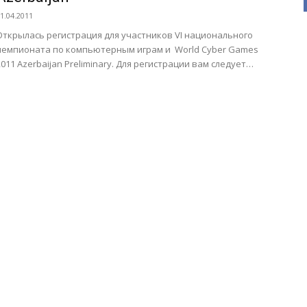
1.04.2011
Открылась регистрация для участников VI национального
чемпионата по компьютерным играм и World Cyber Games
2011 Azerbaijan Preliminary. Для регистрации вам следует
скачать соответствующую анкету,...