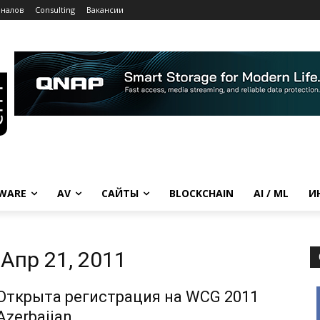
рналов
Consulting
Вакансии
WARE
AV
САЙТЫ
BLOCKCHAIN
AI / ML
И
Апр 21, 2011
Открыта регистрация на WCG 2011
Azerbaijan