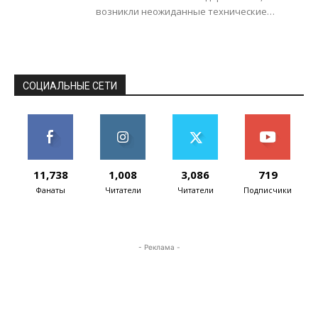
возникли неожиданные технические
неполадки. В данное время объем CDMA
сети частично ограничен, поскольку...
СОЦИАЛЬНЫЕ СЕТИ
11,738
1,008
3,086
719
Фанаты
Читатели
Читатели
Подписчики
- Реклама -