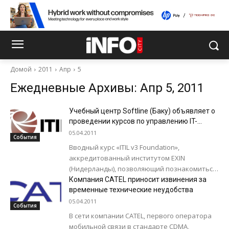
Домой
2011
Апр
5
Ежедневные Архивы: Апр 5, 2011
Учебный центр Softline (Баку) объявляет о
проведении курсов по управлению IT-
услугами
05.04.2011
События
Вводный курс «ITIL v3 Foundation»,
аккредитованный институтом EXIN
(Нидерланды), позволяющий познакомиться
с назначением, основами, историей,
Компания CATEL приносит извинения за
структурой и содержанием библиотеки ITIL
временные технические неудобства
(IT Infrastructure Library) третьей...
05.04.2011
События
В сети компании CATEL, первого оператора
мобильной связи в стандарте CDMA,