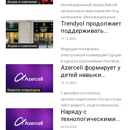
решения в сфере
Акции и кампании
раскрытия творческого
Инновационный лидер Bakcell
инклюзивности»
потенциала детей,...
организовал мероприятие под
названием «Инновационные
Trendyol продолжает
решения в сфере
инклюзивности» в кафе Kaşalata,
поддерживать
учреждённом Общественным
развитие первого в
17.12.2025
объединением «Birgə və Sağlam».
стране
Акции и кампании
Основной целью мероприятия...
Ведущая платформа
инклюзивного кафе
электронной коммерции Турции
«Kashalata»
и одна из крупнейших платформ
Azercell формирует у
в мире Trendyol, в рамках своих
проектов социального
детей навыки
воздействия продолжает
социальной
13.12.2025
продвигать инклюзивность в
ответственности
Новости операторов
Азербайджане...
5 декабря состоялась
презентация книги «Ты их когда-
либо видел?», подготовленной
Наряду с
при поддержке Azercell в
партнерстве с Международной
технологическими
школой Азербайджана (TISA) и
инновациями
06.04.2024
издательством Roller Bird.