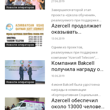
тренинги для людей
27.06.2019
Конкурс Milli KSM...
с нарушениями слуха
Новости операторов
Завершился второй этап
проекта «Школа обучения»,
реализуемого при поддержке
Azercell продолжает
Nar, который всегда уделяет
особое внимание интеграции
оказывать
людей с ограниченными
поддержку детям
13.06.2019
возможностями в общество.
Новости операторов
Таким образом,...
Одним из проектов,
реализуемых при поддержке
компании “Azercell Telecom”,
Компания Bakcell
которая уделяет особое
внимание инициативам,
получила награду от
направленным на защиту детей
Министерства
10.06.2019
и их прав в своей политике...
Экономики
Новости операторов
4 июня Bakcell была удостоена
награды в номинации
«Корпоративная Социальная
Azercell обеспечил
Ответственность» на
конференции «Государство -
около 13000 человек