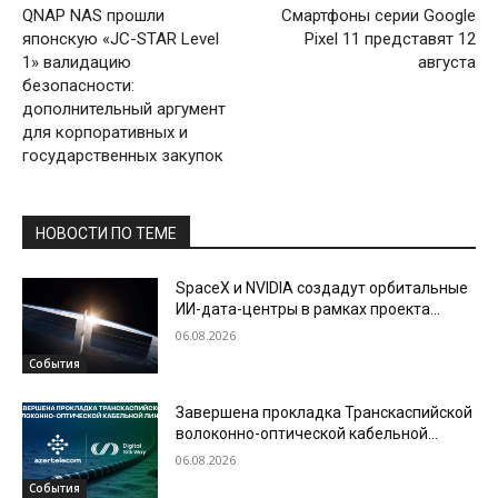
QNAP NAS прошли
Смартфоны серии Google
японскую «JC-STAR Level
Pixel 11 представят 12
1» валидацию
августа
безопасности:
дополнительный аргумент
для корпоративных и
государственных закупок
НОВОСТИ ПО ТЕМЕ
SpaceX и NVIDIA создадут орбитальные
ИИ-дата-центры в рамках проекта
Starmind
06.08.2026
События
Завершена прокладка Транскаспийской
волоконно-оптической кабельной
линии по дну Каспийского моря
06.08.2026
События