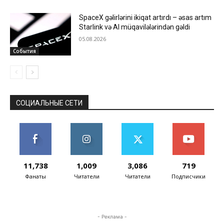
SpaceX gəlirlərini ikiqat artırdı – əsas artım
Starlink və AI müqavilələrindən gəldi
05.08.2026
События
СОЦИАЛЬНЫЕ СЕТИ
11,738
1,009
3,086
719
Фанаты
Читатели
Читатели
Подписчики
- Реклама -