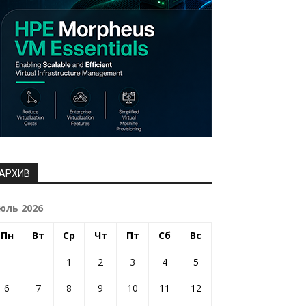
АРХИВ
юль 2026
Пн
Вт
Ср
Чт
Пт
Сб
Вс
1
2
3
4
5
6
7
8
9
10
11
12