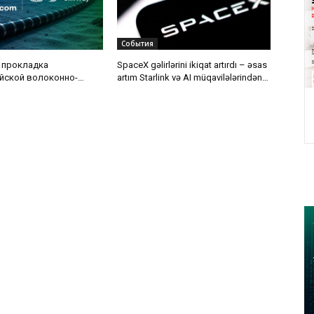
События
 прокладка
SpaceX gəlirlərini ikiqat artırdı – əsas
йской волоконно-
artım Starlink və AI müqavilələrindən
 кабельной линии по
gəldi
ского моря