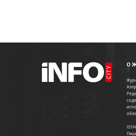
О 
Жур
Азер
Реда
соде
испо
обяз
ISSN
Пиш