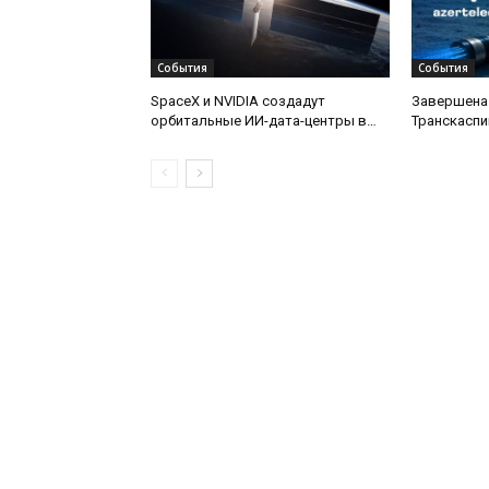
События
События
SpaceX и NVIDIA создадут
Завершена
орбитальные ИИ-дата-центры в
Транскаспи
рамках проекта Starmind
оптической
дну Каспий