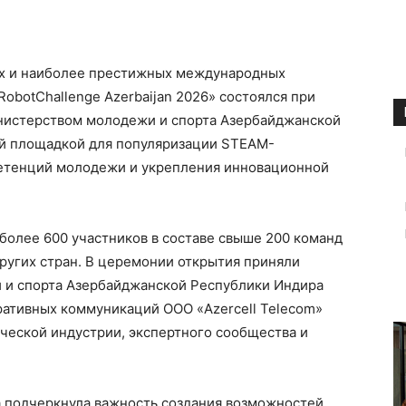
их и наиболее престижных международных
obotChallenge Azerbaijan 2026» состоялся при
Министерством молодежи и спорта Азербайджанской
ой площадкой для популяризации STEAM-
петенций молодежи и укрепления инновационной
 более 600 участников в составе свыше 200 команд
ругих стран. В церемонии открытия приняли
 и спорта Азербайджанской Республики Индира
ративных коммуникаций ООО «Azercell Telecom»
ческой индустрии, экспертного сообщества и
а подчеркнула важность создания возможностей