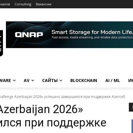
рналов
Consulting
Вакансии
WARE
AV
САЙТЫ
BLOCKCHAIN
AI / ML
И
allenge Azerbaijan 2026» успешно завершился при поддержке Azercell
Azerbaijan 2026»
ился при поддержке