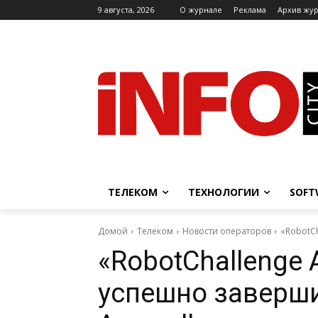
9 августа, 2026
O журнале
Реклама
Архив жу
ТЕЛЕКОМ
ТЕХНОЛОГИИ
SOFT
Домой
Телеком
Новости операторов
«RobotCh
«RobotChallenge 
успешно заверш