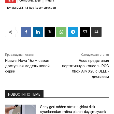
ТЕГИ
Computex 2026
nVidia
Nvidia DLSS 4.5 Ray Reconstruction
Предыдущая статья
Следующая статья
Huawei Nova 16z – самая
Asus представил
доступная модель новой
портативную консоль ROG
серии
Xbox Ally X20 с OLED-
дисплеем
НОВОСТИ ПО ТЕМЕ
Sony geri addım atmır – şirkət disk
oyunlarından imtina planını dəyişməyəcək