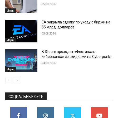
05.08.2026
Игры
EA закрыла сделку по уходу с биржи на
55 млрд. долларов
05.08.2026
Игры
В Steam проходит «Фестиваль
киберпанка» со скидками на Cyberpunk
2077, The Ascent, Cloudpunk и другие
04.08.2026
игры
Игры
СОЦИАЛЬНЫЕ СЕТИ