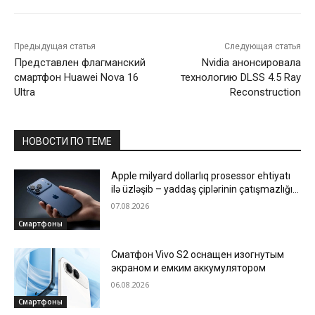
Предыдущая статья
Следующая статья
Представлен флагманский
Nvidia анонсировала
смартфон Huawei Nova 16
технологию DLSS 4.5 Ray
Ultra
Reconstruction
НОВОСТИ ПО ТЕМЕ
Apple milyard dollarlıq prosessor ehtiyatı
ilə üzləşib – yaddaş çiplərinin çatışmazlığı
istehsalı ləngidir
07.08.2026
Смартфоны
Сматфон Vivo S2 оснащен изогнутым
экраном и емким аккумулятором
06.08.2026
Смартфоны