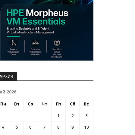
АРХИВ
ай 2026
Пн
Вт
Ср
Чт
Пт
Сб
Вс
1
2
3
4
5
6
7
8
9
10