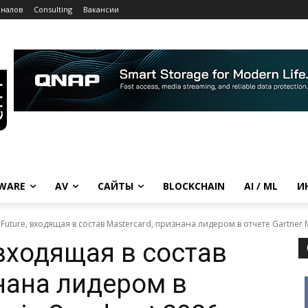
рналов
Consulting
Вакансии
WARE
AV
САЙТЫ
BLOCKCHAIN
AI / ML
И
Future, входящая в состав Mastercard, признана лидером в отчете Gartner M
 входящая в состав
знана лидером в