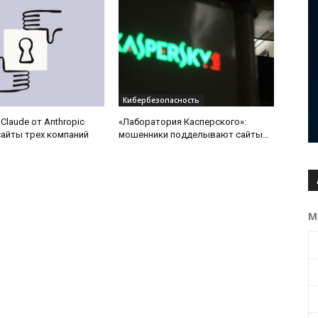
Кибербезопасность
Claude от Anthropic
«Лаборатория Касперского»:
айты трех компаний
мошенники подделывают сайты
зарубежных операторов связи в
сезон отпусков
М