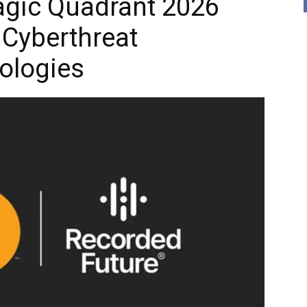
agic Quadrant 2026
 Cyberthreat
nologies