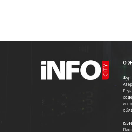
О 
Жур
Азер
Реда
соде
испо
обяз
ISSN
Пиш