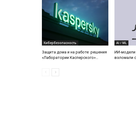
Кибербезопасность
AI / ML
Защита дома и на работе: решения
ИИ-модели 
«Лаборатории Касперского»
взломали с
получили в 2026 году четыре
годовые награды по итогам
тестов SE Labs