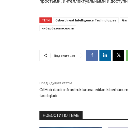
простыми, интеллектуальными и доступ
ТЕГИ
Cyberthreat Intelligence Technologies
Gar
кибербезопасность
Поделиться
Предыдущая статья
GitHub daxili infrastrukturuna edilən kiberhücu
təsdiqlədi
НОВОСТИ ПО ТЕМЕ