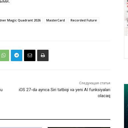
ными.
tner Magic Quadrant 2026
MasterCard
Recorded Future
Следующая статья
mu
iOS 27-də ayrıca Siri tətbiqi və yeni AI funksiyaları
olacaq