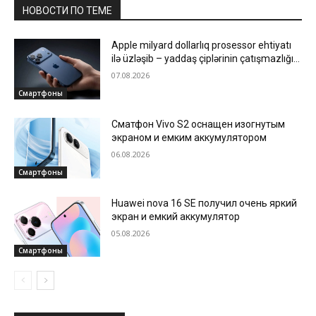
НОВОСТИ ПО ТЕМЕ
Apple milyard dollarlıq prosessor ehtiyatı
ilə üzləşib – yaddaş çiplərinin çatışmazlığı
istehsalı ləngidir
07.08.2026
Смартфоны
Сматфон Vivo S2 оснащен изогнутым
экраном и емким аккумулятором
06.08.2026
Смартфоны
Huawei nova 16 SE получил очень яркий
экран и емкий аккумулятор
05.08.2026
Смартфоны