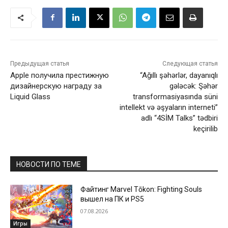
Предыдущая статья
Следующая статья
Apple получила престижную
“Ağıllı şəhərlər, dayanıqlı
дизайнерскую награду за
gələcək: Şəhər
Liquid Glass
transformasiyasında süni
intellekt və əşyaların interneti”
adlı “4SİM Talks” tədbiri
keçirilib
НОВОСТИ ПО ТЕМЕ
Файтинг Marvel Tōkon: Fighting Souls
вышел на ПК и PS5
07.08.2026
Игры