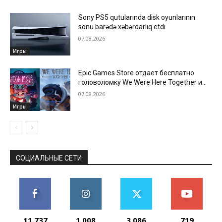
Sony PS5 qutularında disk oyunlarının
sonu barədə xəbərdarlıq etdi
07.08.2026
Игры
Epic Games Store отдает бесплатно
головоломку We Were Here Together и
новеллу Beacon Pines
07.08.2026
Игры
СОЦИАЛЬНЫЕ СЕТИ
11,737
1,008
3,086
719