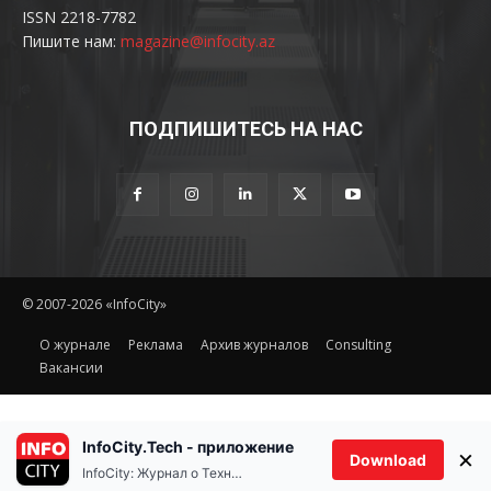
ISSN 2218-7782
Пишите нам:
magazine@infocity.az
ПОДПИШИТЕСЬ НА НАС
© 2007-2026 «InfoCity»
O журнале
Реклама
Архив журналов
Consulting
Вакансии
InfoCity.Tech - приложение
×
Download
InfoCity: Журнал о Технологиях
Ethereum(ETH)
Tether(USDT)
$1,918.18
0.80%