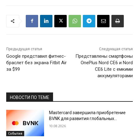
Предыдущая статья
Следующая статья
Google представил фитнес-
Представлены смартфоны
браслет без экрана Fitbit Air
OnePlus Nord CE6 и Nord
за $99
CE6 Lite с емкими
аккумуляторами
НОВОСТИ ПО ТЕМЕ
Mastercard завершила приобретение
BVNK для развития глобальных
возможностей в сфере стейблкоинов
10.08.2026
События