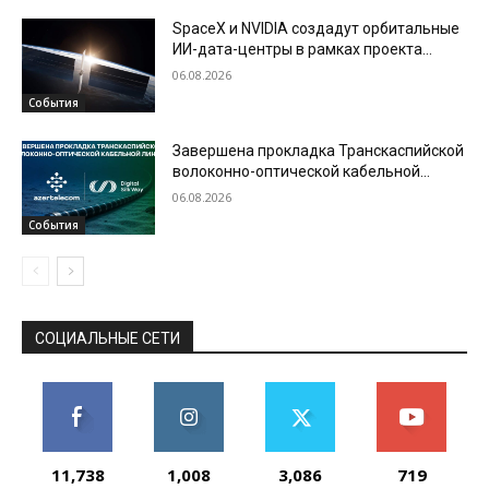
SpaceX и NVIDIA создадут орбитальные
ИИ-дата-центры в рамках проекта
Starmind
06.08.2026
События
Завершена прокладка Транскаспийской
волоконно-оптической кабельной
линии по дну Каспийского моря
06.08.2026
События
СОЦИАЛЬНЫЕ СЕТИ
11,738
1,008
3,086
719