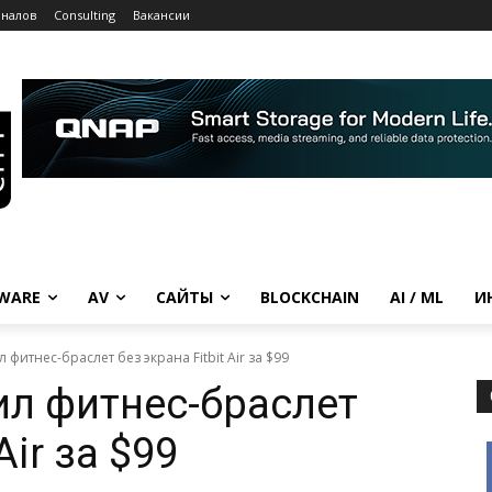
рналов
Consulting
Вакансии
WARE
AV
САЙТЫ
BLOCKCHAIN
AI / ML
И
 фитнес-браслет без экрана Fitbit Air за $99
ил фитнес-браслет
Air за $99