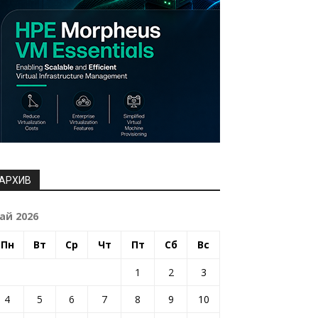
АРХИВ
ай 2026
Пн
Вт
Ср
Чт
Пт
Сб
Вс
1
2
3
4
5
6
7
8
9
10