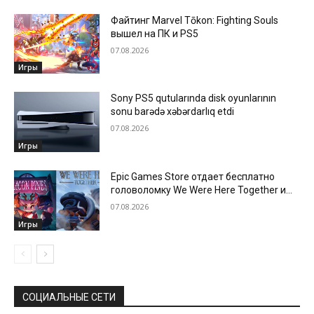
Файтинг Marvel Tōkon: Fighting Souls
вышел на ПК и PS5
07.08.2026
Игры
Sony PS5 qutularında disk oyunlarının
sonu barədə xəbərdarlıq etdi
07.08.2026
Игры
Epic Games Store отдает бесплатно
головоломку We Were Here Together и
новеллу Beacon Pines
07.08.2026
Игры
СОЦИАЛЬНЫЕ СЕТИ