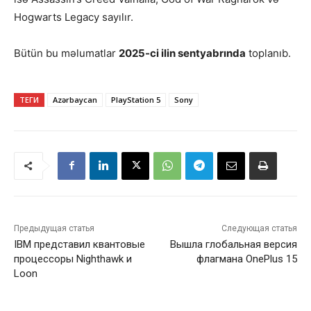
Hogwarts Legacy sayılır.
Bütün bu məlumatlar
2025-ci ilin sentyabrında
toplanıb.
ТЕГИ
Azərbaycan
PlayStation 5
Sony
Предыдущая статья
Следующая статья
IBM представил квантовые
Вышла глобальная версия
процессоры Nighthawk и
флагмана OnePlus 15
Loon