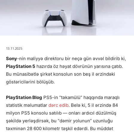
13.11.2025
Sony
-nin maliyyə direktoru bir neçə gün əvvəl bildirib ki,
PlayStation 5
hazırda öz həyat dövrünün yarısına çatıb.
Bu münasibətlə şirkət konsolun son beş il ərzindəki
göstəricilərini bölüşüb.
PlayStation Blog
PS5-in “təkamülü” haqqında maraqlı
statistik məlumatlar
dərc edib
. Belə ki, 5 il ərzində 84
milyon PS5 konsolu satılıb — onları ardıcıl düzülmüş
şəkildə yerləşdirsək, bu “dəmir yolunun” uzunluğu
təxminən 28 600 kilometr təşkil edərdi. Bu müddət