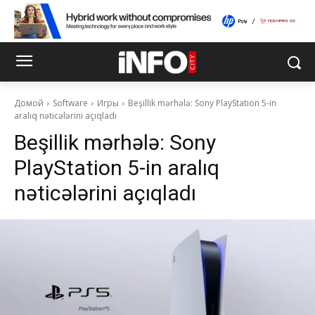
Домой
Software
Игры
Beşillik mərhələ: Sony PlayStation 5-in
aralıq nəticələrini açıqladı
Beşillik mərhələ: Sony
PlayStation 5-in aralıq
nəticələrini açıqladı