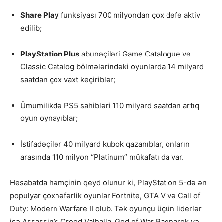
Share Play
funksiyası 700 milyondan çox dəfə aktiv
edilib;
PlayStation Plus
abunəçiləri Game Catalogue və
Classic Catalog bölmələrindəki oyunlarda 14 milyard
saatdan çox vaxt keçiriblər;
Ümumilikdə PS5 sahibləri 110 milyard saatdan artıq
oyun oynayıblar;
İstifadəçilər 40 milyard kubok qazanıblar, onların
arasında 110 milyon “Platinum” mükafatı da var.
Hesabatda həmçinin qeyd olunur ki, PlayStation 5-də ən
populyar çoxnəfərlik oyunlar Fortnite, GTA V və Call of
Duty: Modern Warfare II olub. Tək oyunçu üçün liderlər
isə Assassin’s Creed Valhalla, God of War Ragnarok və