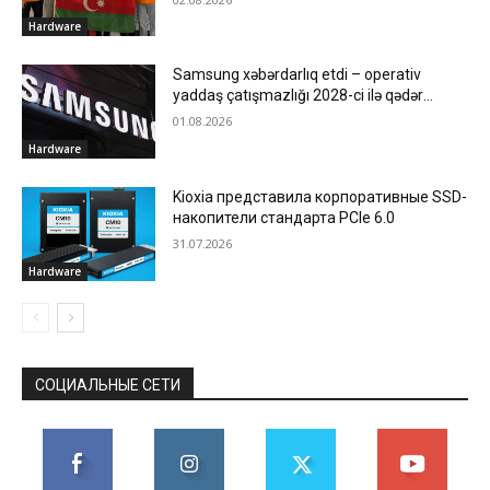
Hardware
Samsung xəbərdarlıq etdi – operativ
yaddaş çatışmazlığı 2028-ci ilə qədər
davam edə bilər
01.08.2026
Hardware
Kioxia представила корпоративные SSD-
накопители стандарта PCIe 6.0
31.07.2026
Hardware
СОЦИАЛЬНЫЕ СЕТИ