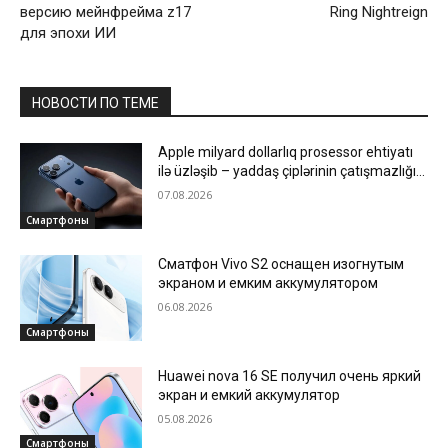
версию мейнфрейма z17
Ring Nightreign
для эпохи ИИ
НОВОСТИ ПО ТЕМЕ
Apple milyard dollarlıq prosessor ehtiyatı
ilə üzləşib – yaddaş çiplərinin çatışmazlığı
istehsalı ləngidir
07.08.2026
Смартфоны
Сматфон Vivo S2 оснащен изогнутым
экраном и емким аккумулятором
06.08.2026
Смартфоны
Huawei nova 16 SE получил очень яркий
экран и емкий аккумулятор
05.08.2026
Смартфоны