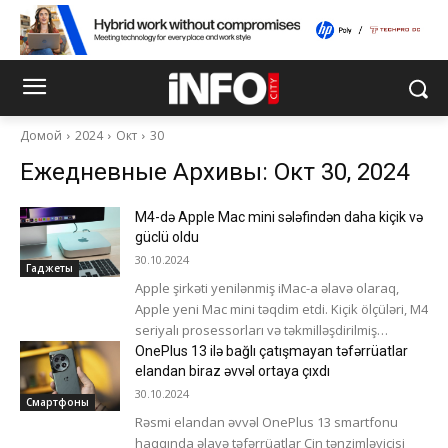
Домой
2024
Окт
30
Ежедневные Архивы: Окт 30, 2024
M4-də Apple Mac mini sələfindən daha kiçik və
güclü oldu
30.10.2024
Гаджеты
Apple şirkəti yenilənmiş iMac-a əlavə olaraq,
Apple yeni Mac mini təqdim etdi. Kiçik ölçüləri, M4
seriyalı prosessorları və təkmilləşdirilmiş
soyutma sistemi ilə tamamilə yeni dizayn...
OnePlus 13 ilə bağlı çatışmayan təfərrüatlar
elandan biraz əvvəl ortaya çıxdı
30.10.2024
Смартфоны
Rəsmi elandan əvvəl OnePlus 13 smartfonu
haqqında əlavə təfərrüatlar Çin tənzimləyicisi