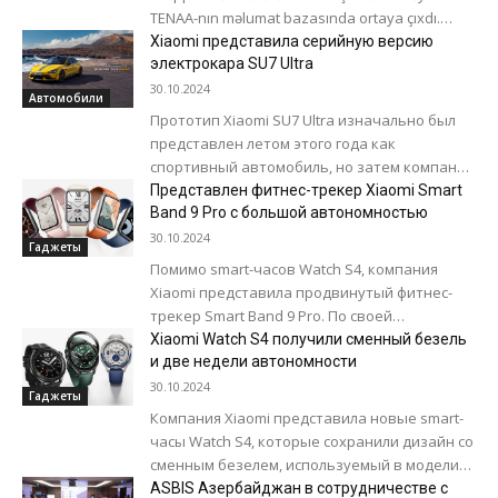
TENAA-nın məlumat bazasında ortaya çıxdı.
Bunun sayəsində qarşıdan gələn yeni məhsulun
Xiaomi представила серийную версию
əvvəllər təsdiqlənməmiş...
электрокара SU7 Ultra
30.10.2024
Автомобили
Прототип Xiaomi SU7 Ultra изначально был
представлен летом этого года как
спортивный автомобиль, но затем компания
решила выпустить серийную версию с
Представлен фитнес-трекер Xiaomi Smart
Band 9 Pro с большой автономностью
несколькими упрощениями. Это самый...
30.10.2024
Гаджеты
Помимо smart-часов Watch S4, компания
Xiaomi представила продвинутый фитнес-
трекер Smart Band 9 Pro. По своей
функциональности модель фактически
Xiaomi Watch S4 получили сменный безель
является smart-часами. Устройство
и две недели автономности
выполнено в корпусе...
30.10.2024
Гаджеты
Компания Xiaomi представила новые smart-
часы Watch S4, которые сохранили дизайн со
сменным безелем, используемый в модели
предыдущего поколения. Устройство
ASBIS Азербайджан в сотрудничестве с