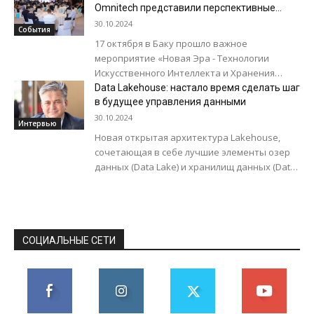
оснащено вращающейся механической
Omnitech представили перспективные
технологии Искусственного Интеллекта и
кнопкой с...
30.10.2024
События
хранения данных на мероприятии в Баку
17 октября в Баку прошло важное
мероприятие «Новая Эра - Технологии
Искусственного Интеллекта и Хранения
Данных», организованное компанией
Data Lakehouse: настало время сделать шаг
Omnitech в сотрудничестве с
в будущее управления данными
международным дистрибьютором...
30.10.2024
Интервью
Новая открытая архитектура Lakehouse,
сочетающая в себе лучшие элементы озер
данных (Data Lake) и хранилищ данных (Data
Warehouse), активно привлекает внимание
бизнеса в последние...
СОЦИАЛЬНЫЕ СЕТИ