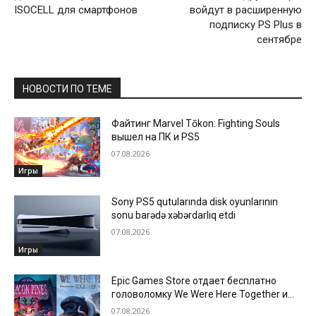
ISOCELL для смартфонов
войдут в расширенную
подписку PS Plus в
сентябре
НОВОСТИ ПО ТЕМЕ
Файтинг Marvel Tōkon: Fighting Souls
вышел на ПК и PS5
07.08.2026
Игры
Sony PS5 qutularında disk oyunlarının
sonu barədə xəbərdarlıq etdi
07.08.2026
Игры
Epic Games Store отдает бесплатно
головоломку We Were Here Together и
новеллу Beacon Pines
07.08.2026