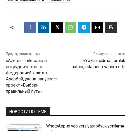
Предыдущая статья
Следующая статья
«Azercell Telecom» в
«Yoxla» xidməti əmlak
сотрудничестве с
axtarışında necə yardım edir
Федерацией дзюдо
Азербайджана запускает
проект «Выбери
правильный путь»
НОВОСТИ ПО ТЕМЕ
WhatsApp-ın veb versiyası böyük yeniləmə