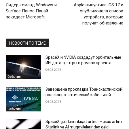
Лидер команд Windows и
Apple выпустила iOS 17 и
Surface Панос Панай
опубликовала список
покидает Microsoft
устройств, которые
получат обновление
НОВОСТИ ПО ТЕМЕ
SpaceX и NVIDIA создадут орбитальные
ИИ-дата-центры в рамках проекта
Starmind
06.08.2026
События
Завершена прокладка Транскаспийской
волоконно-оптической кабельной
линии по дну Каспийского моря
06.08.2026
События
SpaceX gəlirlərini ikiqat artırdı – əsas artım
Starlink və AI müqavilələrindən gəldi