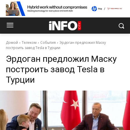
Домой
Телеком
События
Эрдоган предложил Маску
построить завод Tesla в Турции
Эрдоган предложил Маску
построить завод Tesla в
Турции