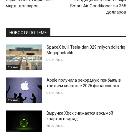
млрд. долларов
Smart Air Conditioner за 365
долларов
НОВОСТИ ПО ТЕМЕ
SpaceX bu il Tesla-dan 329 milyon dollarlıq
Megapack alıb
05.08.2026
Статьи
Apple получила рекордную прибыль в
третьем квартале 2026 финансового
года
01.08.2026
Статьи
Выручка Xbox снижается восьмой
квартал подряд
30.07.2026