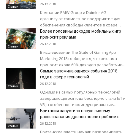
мобильности в городах
26.12.2018
Статьи
Компании BMW Group и Daimler AG
организуют совместное предприятие для
обеспечения свободы клиентов в сфере
городской мобильности. В соответствии с
Более половины доходов мобильных игр
этим видением будет создано...
приносит реклама
26.12.2018
Статьи
В исследовании The State of Gaming App
Marketing 2018 сообщается, что реклама
приносит около 60% доходов разработчикам
в жанре гипер-казуальных мобильных игр
Самые запоминающиеся события 2018
(очень простые...
года в сфере технологий
26.12.2018
Статьи
Одними из самых популярных технологий
завершающегося года бесспорно стали IoT и
VR, в особенности их индустриальные
сегменты - IIoT и Industrial VR. Также в...
Британия запустила новую систему
распознавания дронов после проблем в
аэропорту Гатвик
26.12.2018
Статьи
Британские власти начали разворачивать