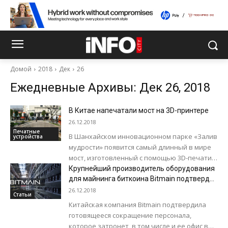
Домой
2018
Дек
26
Ежедневные Архивы: Дек 26, 2018
В Китае напечатали мост на 3D-принтере
26.12.2018
Печатные
В Шанхайском инновационном парке «Залив
устройства
мудрости» появится самый длинный в мире
мост, изготовленный с помощью 3D-печати.
Его длина составляет 15,25 м, ширина - 3,8...
Крупнейший производитель оборудования
для майнинга биткоина Bitmain подтвердил
сокращение персонала
26.12.2018
Статьи
Китайская компания Bitmain подтвердила
готовящееся сокращение персонала,
которое затронет, в том числе и ее офис в