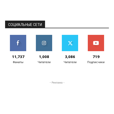
Services, объявила о получении статуса AWS
Advanced...
СОЦИАЛЬНЫЕ СЕТИ
11,737
1,008
3,086
719
Фанаты
Читатели
Читатели
Подписчики
- Реклама -