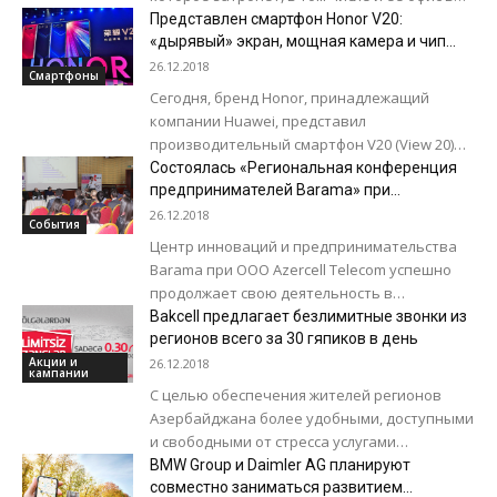
Пекине, сообщает CoinDesk. «Продолжая
Представлен смартфон Honor V20:
выстраивать долгосрочный, устойчивый и
«дырявый» экран, мощная камера и чип
Kirin 980
масштабируемый...
26.12.2018
Смартфоны
Сегодня, бренд Honor, принадлежащий
компании Huawei, представил
производительный смартфон V20 (View 20)
под управлением операционной системы
Состоялась «Региональная конференция
Android 9.0 Pie с фирменной оболочкой EMUI
предпринимателей Barama» при
поддержке Azercell
9. Смартфон...
26.12.2018
События
Центр инноваций и предпринимательства
Barama при ООО Azercell Telecom успешно
продолжает свою деятельность в
направлении развития
Bakcell предлагает безлимитные звонки из
предпринимательства и создания успешной
регионов всего за 30 гяпиков в день
бизнес-среды в нашей стране....
Акции и
26.12.2018
кампании
С целью обеспечения жителей регионов
Азербайджана более удобными, доступными
и свободными от стресса услугами
мобильной связи, компания Bakcell решила
BMW Group и Daimler AG планируют
создать для них эксклюзивный пакет,...
совместно заниматься развитием