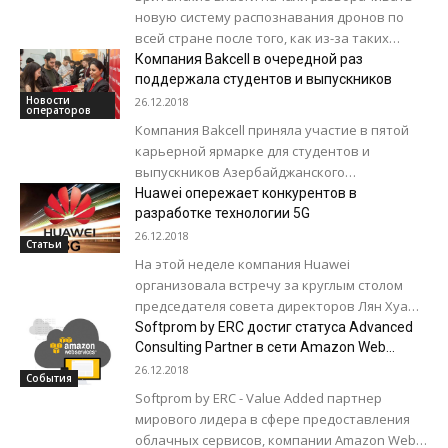
новую систему распознавания дронов по
всей стране после того, как из-за таких
беспилотных летательных аппаратов было
Компания Bakcell в очередной раз
задержано около 1000 рейсов...
поддержала студентов и выпускников
Новости
26.12.2018
операторов
Компания Bakcell приняла участие в пятой
карьерной ярмарке для студентов и
выпускников Азербайджанского
государственного университета нефти и
Huawei опережает конкурентов в
промышленности. Так, на карьерной
разработке технологии 5G
ярмарке, организованной для студентов...
26.12.2018
Статьи
На этой неделе компания Huawei
организовала встречу за круглым столом
председателя совета директоров Лян Хуа
(Liang Hua) с представителями СМИ.
Softprom by ERC достиг статуса Advanced
Коснувшись вопроса технологий 5G, Лян...
Consulting Partner в сети Amazon Web
Services
26.12.2018
События
Softprom by ERC - Value Added партнер
мирового лидера в сфере предоставления
облачных сервисов, компании Amazon Web