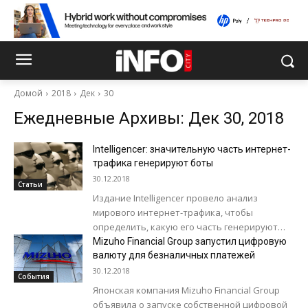
Домой
2018
Дек
30
Ежедневные Архивы: Дек 30, 2018
Intelligencer: значительную часть интернет-
трафика генерируют боты
30.12.2018
Статьи
Издание Intelligencer провело анализ
мирового интернет-трафика, чтобы
определить, какую его часть генерируют
боты. По одним исследованиям, на которые
Mizuho Financial Group запустил цифровую
ссылается Intelligencer, человек генерирует
валюту для безналичных платежей
менее 60%...
30.12.2018
События
Японская компания Mizuho Financial Group
объявила о запуске собственной цифровой