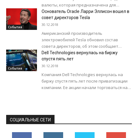
валюты, которая предназначена для
денежных переводов и платежей. В рамках
Основатель Oracle Ларри Эллисон вошел в
реализации проекта японский финансовый...
совет директоров Tesla
30.12.2018
События
Американский производитель
электромобилей Tesla обновил состав
совета директоров, об этом сообщает
Associated Press. Производитель
Dell Technologies вернулась на биржу
электромобилей выполнил требование
спустя пять лет
Комиссии по ценным бумагам и биржам
30.12.2018
События
США...
Компания Dell Technologies вернулась на
биржу спустя пять лет после приватизации
компании. Ее акции начали торговаться на
Нью-Йоркской фондовой бирже (NYSE) под
тикером DELL. К...
СОЦИАЛЬНЫЕ СЕТИ