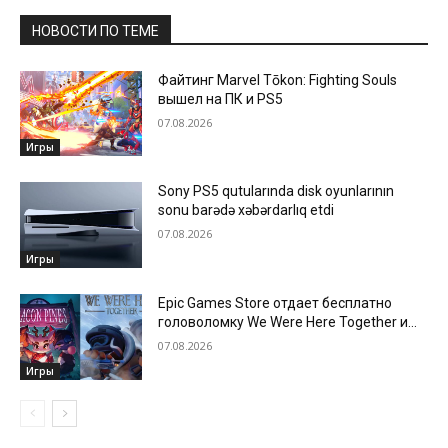
НОВОСТИ ПО ТЕМЕ
Файтинг Marvel Tōkon: Fighting Souls
вышел на ПК и PS5
07.08.2026
Игры
Sony PS5 qutularında disk oyunlarının
sonu barədə xəbərdarlıq etdi
07.08.2026
Игры
Epic Games Store отдает бесплатно
головоломку We Were Here Together и
новеллу Beacon Pines
07.08.2026
Игры