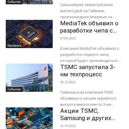
на Тайване
События
четвертом...
Сильнейшее землетрясение
приостановлено
магнитудой на Тайване,
производство чипов
произошедшее впервые за
MediaTek объявил о
последние 25 лет, оказало
серьезное воздействие на
разработке чипа с
производство
использованием 3-
07.09.2023
полупроводниковых компаний
нм техпроцесса
Hardware
острова. Стихийное бедствие
Компания MediaTek объявила о
TSMC
нанесло большой ущерб...
разработке первого чипа,
который будет производиться по
TSMC запустила 3-
3-нм техпроцессу TSMC.
«Сотрудничество между
нм техпроцесс
MediaTek и TSMC означает, что
30.12.2022
мощь самого передового в...
События
Тайваньская компания TSMC
объявила о начале серийного
выпуска микросхем по 3-нм
Акции TSMC,
техпроцессу в городе Тайнань
(Тайвань). По словам компании,
Samsung и других
новый 3-нм техпроцесс
компаний
12.10.2022
обеспечит прирост...