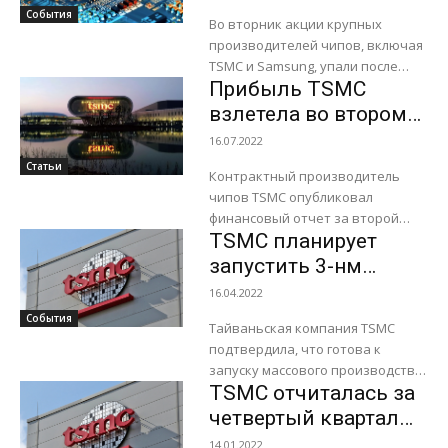
обвалились
События
Во вторник акции крупных
производителей чипов, включая
TSMC и Samsung, упали после
Прибыль TSMC
того, как США ввели новый пакет
санкций против китайских
взлетела во втором
компаний полупроводниковой
квартале на 76,4%
16.07.2022
промышленности,...
Статьи
Контрактный производитель
чипов TSMC опубликовал
финансовый отчет за второй
TSMC планирует
квартал 2022 финансового года.
Выручка компании превзошла
запустить 3-нм
ожидания аналитиков,
техпроцесс во второй
16.04.2022
увеличившись на 36,6% до 18,16
половине 2022 года
События
млрд. долларов...
Тайваньская компания TSMC
подтвердила, что готова к
запуску массового производства
TSMC отчиталась за
микросхем по 3 нм техпроцессу
во второй половине этого года.
четвертый квартал
Об этом изданию DigiTimes...
2021 года и
14.01.2022