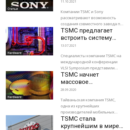
возможность
11.10.2021
bir...
создания
Статьи
Компании TSMC и Sony
совместного завода
рассматривают возможность
по производству
создания совместного завода по
микросхем
TSMC предлагает
производству полупроводников
в западной японской префектуре
встроить систему
Кумамото. По словам источника,
жидкостного
13.07.2021
TSMC будет иметь контрольный...
охлаждения
Hardware
Специалисты компании TSMC на
непосредственно в
международной конференции
процессор
VLSI Symposium представили
TSMC начнет
необычный проект по
внедрению системы жидкостного
массовое
охлаждения непосредственно в
производство 3-нм
28.09.2020
процессор. С увеличением
процессоров в 2022
Hardware
плотности транзисторов внутри
Тайваньская компания TSMC,
году
чипов...
одна из крупнейших
производителей мобильных
TSMC стала
процессоров, рассказала о
сроках выхода нового поколения
крупнейшим в мире