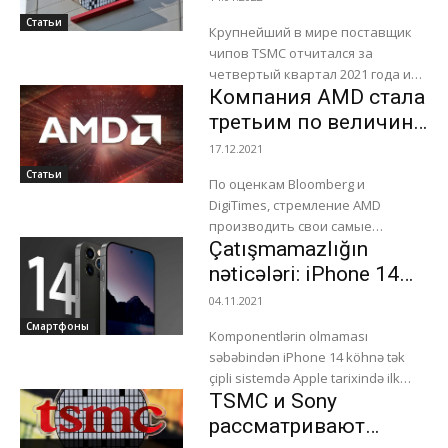
поделилась
Статьи
Крупнейший в мире поставщик
инвестиционными
чипов TSMC отчитался за
планами
четвертый квартал 2021 года и
Компания AMD стала
поделился инвестиционными
планами. Это квартал оказался
третьим по величине
для компании рекордным. Чистая
клиентом TSMC
17.12.2021
прибыль...
Статьи
По оценкам Bloomberg и
DigiTimes, стремление AMD
производить свои самые
Çatışmamazlığın
передовые продукты в Taiwan
Semiconductor Manufacturing Co.
nəticələri: iPhone 14
(TSMC) и увеличение заказов
köhnə prosessor
04.11.2021
сделали компанию третьим...
alacaq
Смартфоны
Komponentlərin olmaması
səbəbindən iPhone 14 köhnə tək
çipli sistemdə Apple tarixində ilk
TSMC и Sony
yeni flaqman ola bilər. iPhone 14,
komponentlərin çatışmamazlığı
рассматривают
səbəbindən, Apple tarixində köhnə