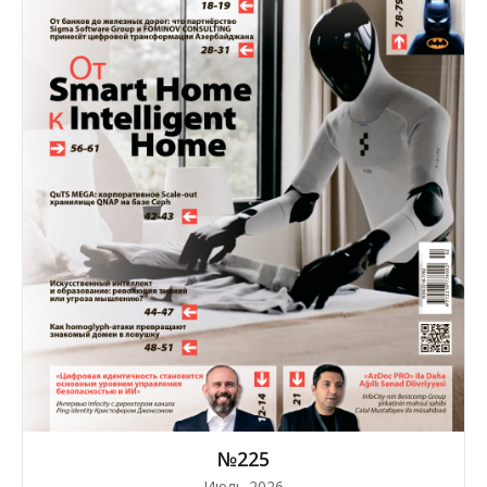
№225
Июль 2026