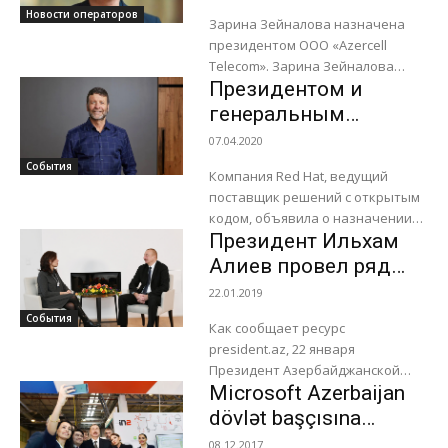
Дидрихом
Новости операторов
Дидрихом, сообщает...
Зарина Зейналова назначена
президентом ООО «Azercell
Telecom». Зарина Зейналова
Президентом и
имеет диплом по Управлению
Персоналом и Развитию
генеральным
Университета Ноттингем Трент в
директором Red Hat
07.04.2020
Великобритании. Она является
стал Пол Кормье
События
членом...
Компания Red Hat, ведущий
поставщик решений с открытым
кодом, объявила о назначении
Президент Ильхам
Пола Кормье (Paul Cormier)
президентом и генеральным
Алиев провел ряд
директором компании. Пол
встреч в Давосе с
22.01.2019
сменил на...
представителями IT-
События
Как сообщает ресурс
компаний
president.az, 22 января
Президент Азербайджанской
Microsoft Azerbaijan
Республики Ильхам Алиев
встретился в Давосе с вице-
dövlət başçısına
президентом и руководителем
«Made in Azerbaijan»
08.12.2017