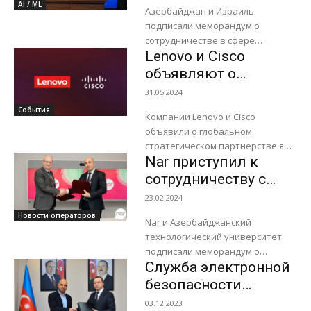
сотрудничестве в
AI / ML
укрепления возможностей
Азербайджан и Израиль
сфере ИИ
Азербайджанского центра
подписали меморандум о
кибербезопасности. Опираясь...
сотрудничестве в сфере
Lenovo и Cisco
искусственного интеллекта (ИИ).
Документ подписали министр
объявляют о
цифрового развития и
стратегическом
31.05.2024
транспорта Азербайджана
партнерстве с целью
События
Рашад Набиев и начальник...
Компании Lenovo и Cisco
упростить путь к
объявили о глобальном
инновациям в
стратегическом партнерстве я
области
Nar приступил к
целью предоставления
полностью интегрированных
искусственного
сотрудничеству с
инфраструктурных и сетевых
интеллекта
Азербайджанским
23.02.2024
решений, призванных ускорить
технологическим
Новости операторов
цифровую трансформацию для
Nar и Азербайджанский
университетом
предприятий...
технологический университет
подписали меморандум о
Служба электронной
взаимопонимании в целях
поддержки развития
безопасности
образования в Азербайджане и
Азербайджана
03.12.2023
подготовки местных