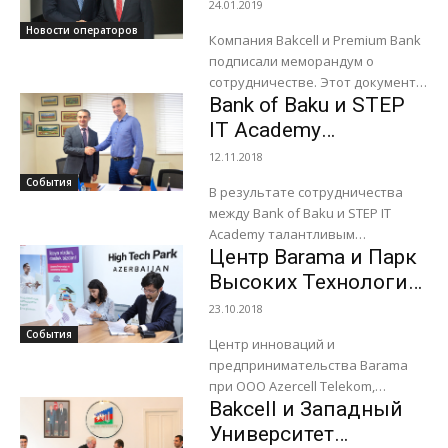
меморандум о
24.01.2019
HUB”, реализуемой для
сотрудничестве
Новости операторов
превращения Азербайджана в
Компания Bakcell и Premium Bank
Цифровой...
подписали меморандум о
сотрудничестве. Этот документ,
Bank of Baku и STEP
подписанный с одним из
крупнейших корпоративных
IT Academy
клиентов Bakcell в финансовом и
подписали
12.11.2018
банковском секторах,...
меморандум о
События
В результате сотрудничества
сотрудничестве
между Bank of Baku и STEP IT
Academy талантливым
Центр Barama и Парк
выпускникам будет
предоставлена возможность
Высоких Технологий
устроиться на работу в
подписали
23.10.2018
банковской сфере и принять...
меморандум о
События
Центр инноваций и
сотрудничестве
предпринимательства Barama
при ООО Azercell Telekom,
Bakcell и Западный
выступающий с успешными
проектами, направленными на
Университет