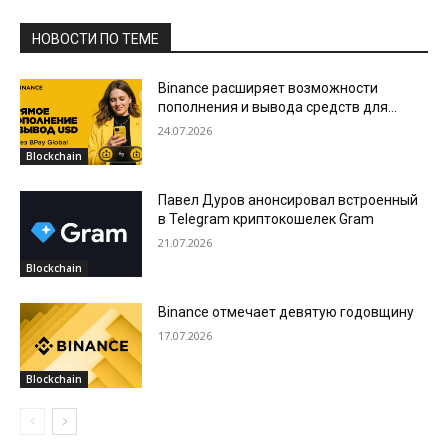
НОВОСТИ ПО ТЕМЕ
Binance расширяет возможности
пополнения и вывода средств для
пользователей в Азербайджане
24.07.2026
Blockchain
Павел Дуров анонсировал встроенный
в Telegram криптокошелек Gram
21.07.2026
Blockchain
Binance отмечает девятую годовщину
17.07.2026
Blockchain