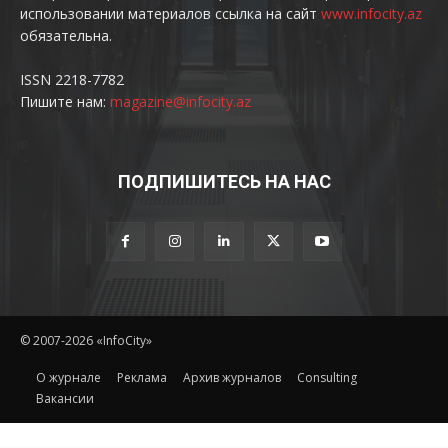
использовании материалов ссылка на сайт
www.infocity.az
обязательна.
ISSN 2218-7782
Пишите нам:
magazine@infocity.az
ПОДПИШИТЕСЬ НА НАС
© 2007-2026 «InfoCity»
O журнале
Реклама
Архив журналов
Consulting
Вакансии