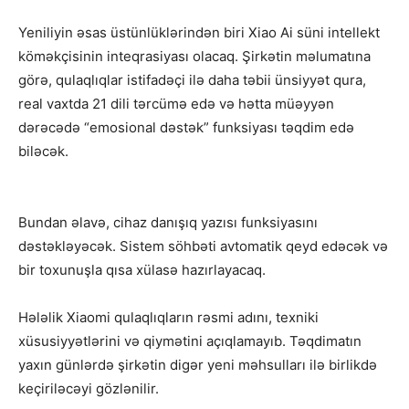
Yeniliyin əsas üstünlüklərindən biri Xiao Ai süni intellekt
köməkçisinin inteqrasiyası olacaq. Şirkətin məlumatına
görə, qulaqlıqlar istifadəçi ilə daha təbii ünsiyyət qura,
real vaxtda 21 dili tərcümə edə və hətta müəyyən
dərəcədə “emosional dəstək” funksiyası təqdim edə
biləcək.
Bundan əlavə, cihaz danışıq yazısı funksiyasını
dəstəkləyəcək. Sistem söhbəti avtomatik qeyd edəcək və
bir toxunuşla qısa xülasə hazırlayacaq.
Hələlik Xiaomi qulaqlıqların rəsmi adını, texniki
xüsusiyyətlərini və qiymətini açıqlamayıb. Təqdimatın
yaxın günlərdə şirkətin digər yeni məhsulları ilə birlikdə
keçiriləcəyi gözlənilir.