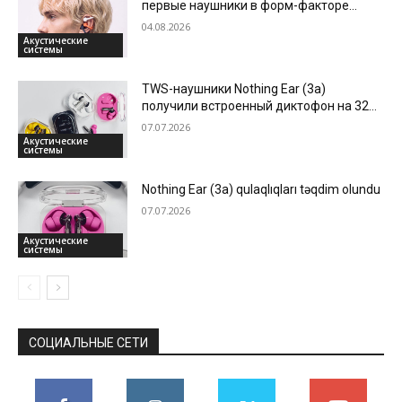
первые наушники в форм-факторе
клипс
04.08.2026
Акустические
системы
TWS-наушники Nothing Ear (3a)
получили встроенный диктофон на 32
Mb для записи звонков
07.07.2026
Акустические
системы
Nothing Ear (3a) qulaqlıqları təqdim olundu
07.07.2026
Акустические
системы
СОЦИАЛЬНЫЕ СЕТИ