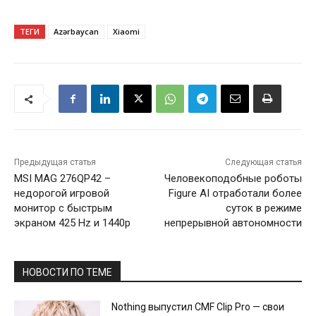
ТЕГИ
Azərbaycan
Xiaomi
Предыдущая статья
Следующая статья
MSI MAG 276QP42 –
Человекоподобные роботы
недорогой игровой
Figure AI отработали более
монитор с быстрым
суток в режиме
экраном 425 Hz и 1440p
непрерывной автономности
НОВОСТИ ПО ТЕМЕ
Nothing выпустил CMF Clip Pro — свои