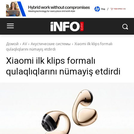
Домой
AV
Акустические системы
Xiaomi ilk klips formalı
qulaqlıqlarını nümayiş etdirdi
Xiaomi ilk klips formalı
qulaqlıqlarını nümayiş etdirdi