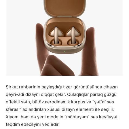
Şirkət rəhbərinin paylaşdığı tizer görüntüsündə cihazın
qeyri-adi dizaynı diqqət çəkir. Qulaqlıqlar parlaq güzgü
effektli səth, bütöv aerodinamik korpus və “şəffaf səs
sferası” adlandırılan xüsusi dizayn elementi ilə seçilir.
Xiaomi həm də yeni modelin “möhtəşəm” səs keyfiyyəti
təqdim edəcəyini vəd edir.