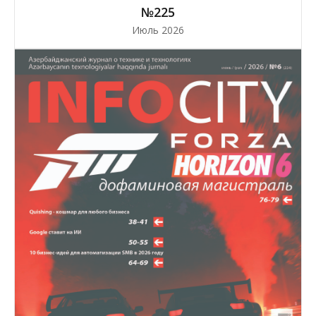
№225
Июль 2026