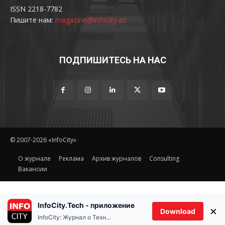
ISSN 2218-7782
Пишите нам:
magazine@infocity.az
ПОДПИШИТЕСЬ НА НАС
© 2007-2026 «InfoCity»
O журнале
Реклама
Архив журналов
Consulting
Вакансии
InfoCity.Tech - приложение
×
Download
InfoCity: Журнал о Технологиях
Ethereum(ETH)
Tether(USDT
$1,912.15
0.00%