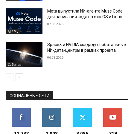
Meta выпустила ИИ-агента Muse Code
для написания кода на macOS и Linux
07.08.2026
AI / ML
SpaceX и NVIDIA создадут орбитальные
ИИ-дата-центры в рамках проекта
Starmind
06.08.2026
События
СОЦИАЛЬНЫЕ СЕТИ
11,737
1,008
3,086
719