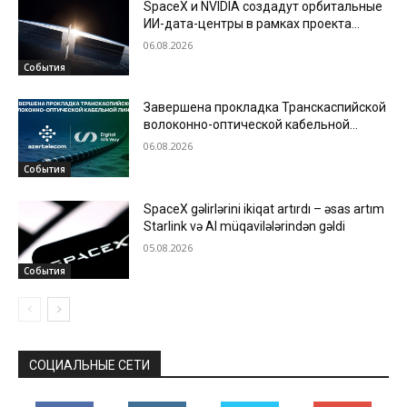
SpaceX и NVIDIA создадут орбитальные
ИИ-дата-центры в рамках проекта
Starmind
06.08.2026
События
Завершена прокладка Транскаспийской
волоконно-оптической кабельной
линии по дну Каспийского моря
06.08.2026
События
SpaceX gəlirlərini ikiqat artırdı – əsas artım
Starlink və AI müqavilələrindən gəldi
05.08.2026
События
СОЦИАЛЬНЫЕ СЕТИ