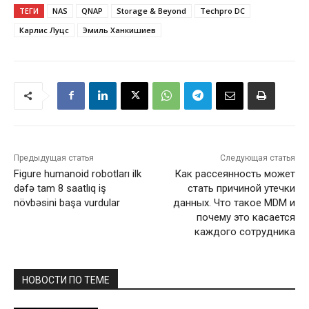
ТЕГИ
NAS
QNAP
Storage & Beyond
Techpro DC
Карлис Луцс
Эмиль Ханкишиев
Предыдущая статья
Следующая статья
Figure humanoid robotları ilk
Как рассеянность может
dəfə tam 8 saatlıq iş
стать причиной утечки
növbəsini başa vurdular
данных. Что такое MDM и
почему это касается
каждого сотрудника
НОВОСТИ ПО ТЕМЕ