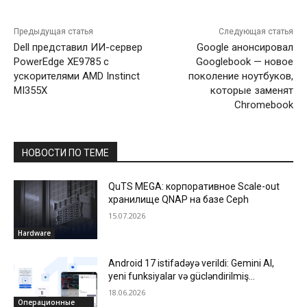
Предыдущая статья
Следующая статья
Dell представил ИИ-сервер
Google анонсировал
PowerEdge XE9785 с
Googlebook — новое
ускорителями AMD Instinct
поколение ноутбуков,
MI355X
которые заменят
Chromebook
НОВОСТИ ПО ТЕМЕ
QuTS MEGA: корпоративное Scale-out
хранилище QNAP на базе Ceph
15.07.2026
Hardware
Android 17 istifadəyə verildi: Gemini AI,
yeni funksiyalar və gücləndirilmiş
təhlükəsizlik
18.06.2026
Операционные