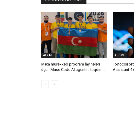
AI / ML
AI / ML
Meta mürəkkəb proqram layihələri
Голосовог
üçün Muse Code AI agentini təqdim
Assistant 4
etdi
Android-ус