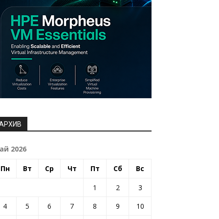
АРХИВ
ай 2026
Пн
Вт
Ср
Чт
Пт
Сб
Вс
1
2
3
4
5
6
7
8
9
10