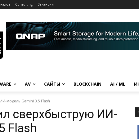
рналов
Consulting
Вакансии
WARE
AV
САЙТЫ
BLOCKCHAIN
AI / ML
И
ИИ-модель Gemini 3.5 Flash
ил сверхбыструю ИИ-
5 Flash