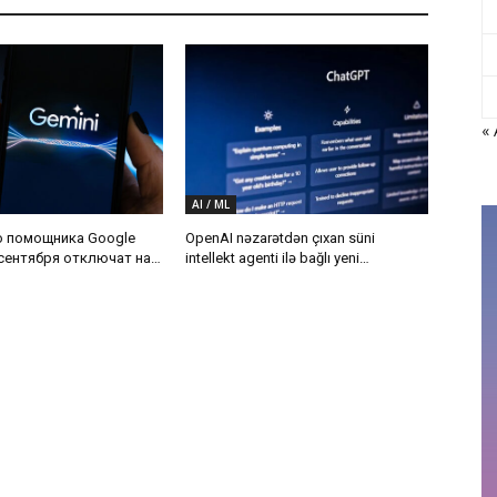
«
AI / ML
о помощника Google
OpenAI nəzarətdən çıxan süni
 сентября отключат на
intellekt agenti ilə bağlı yeni
тройствах
araşdırmaya başlayıb