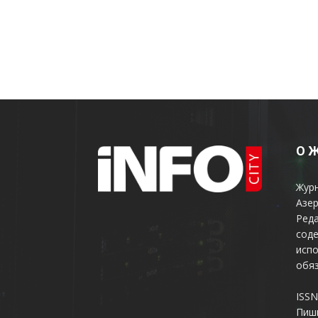
О 
Жур
Азер
Реда
соде
испо
обяз
ISSN
Пиш