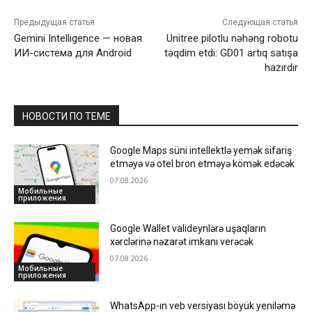
Предыдущая статья
Следующая статья
Gemini Intelligence — новая
Unitree pilotlu nəhəng robotu
ИИ-система для Android
təqdim etdi: GD01 artıq satışa
hazırdır
НОВОСТИ ПО ТЕМЕ
Google Maps süni intellektlə yemək sifariş
etməyə və otel bron etməyə kömək edəcək
07.08.2026
Мобильные
приложения
Google Wallet valideynlərə uşaqların
xərclərinə nəzarət imkanı verəcək
07.08.2026
Мобильные
приложения
WhatsApp-ın veb versiyası böyük yeniləmə