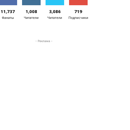
11,737
1,008
3,086
719
Фанаты
Читатели
Читатели
Подписчики
- Реклама -