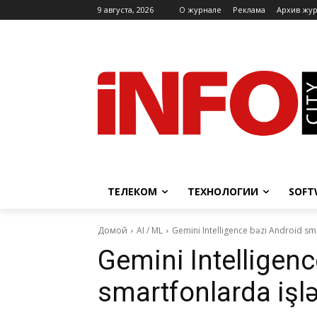
9 августа, 2026
O журнале
Реклама
Архив жу
ТЕЛЕКОМ
ТЕХНОЛОГИИ
SOFT
Домой
AI / ML
Gemini Intelligence bəzi Android s
Gemini Intelligen
smartfonlarda iş