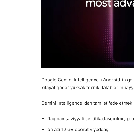
Google Gemini Intelligence-ı Android-in gəl
kifayət qədər yüksək texniki tələblər müəyyə
Gemini Intelligence-dan tam istifadə etmək 
flaqman səviyyəli sertifikatlaşdırılmış pr
ən azı 12 GB operativ yaddaş;