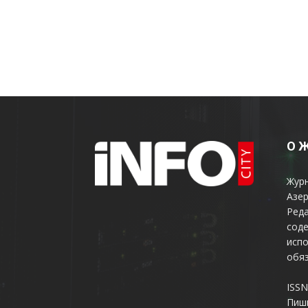
О 
Жур
Азер
Реда
соде
испо
обяз
ISSN
Пиш