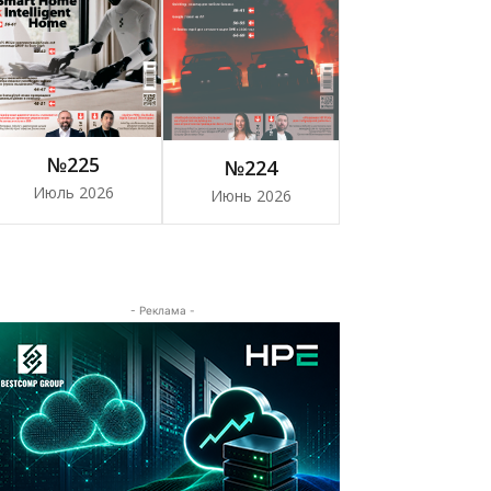
№225
№224
Июль 2026
Июнь 2026
- Реклама -