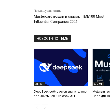
Предыдущая статья
Mastercard вошли в список TIME100 Most
Influential Companies 2026
НОВОСТИ ПО ТЕМЕ
AI / ML
AI / ML
DeepSeek собирается значительно
Meta выпус
повысить цены на свои API-
Code для н
сервисы
и Linux