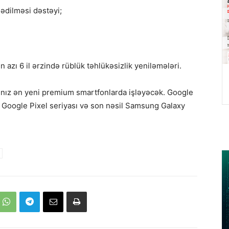
lədilməsi dəstəyi;
azı 6 il ərzində rüblük təhlükəsizlik yeniləmələri.
alnız ən yeni premium smartfonlarda işləyəcək. Google
ay Google Pixel seriyası və son nəsil Samsung Galaxy