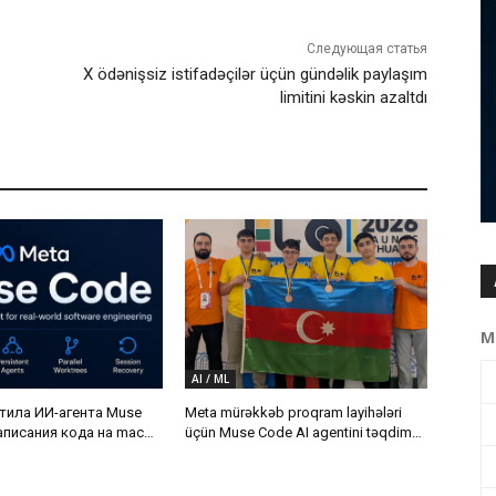
Следующая статья
X ödənişsiz istifadəçilər üçün gündəlik paylaşım
limitini kəskin azaltdı
М
AI / ML
тила ИИ-агента Muse
Meta mürəkkəb proqram layihələri
аписания кода на macOS
üçün Muse Code AI agentini təqdim
etdi