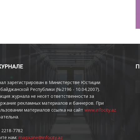
ЖУРНАЛЕ
П
нал зарегистрирован в Министерстве Юстиции
байджанской Республики (№2196 - 10.04.2007).
кция журнала не несет ответственности за
ржание рекламных материалов и баннеров. При
льзовании материалов ссылка на сайт
www.infocity.az
ательна.
 2218-7782
ите нам:
magazine@infocity.az