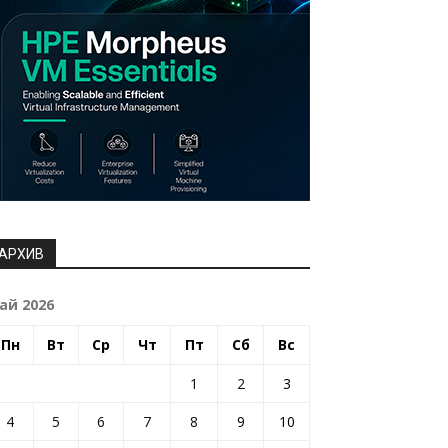
АРХИВ
ай 2026
Пн
Вт
Ср
Чт
Пт
Сб
Вс
1
2
3
4
5
6
7
8
9
10