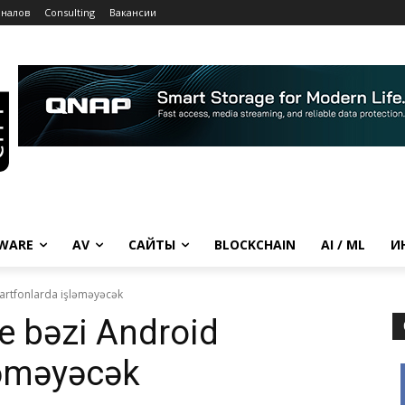
рналов
Consulting
Вакансии
WARE
AV
САЙТЫ
BLOCKCHAIN
AI / ML
И
martfonlarda işləməyəcək
ce bəzi Android
ləməyəcək