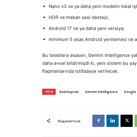
Nano v3 və ya daha yeni modelin lokal iş
HDR və məkan səsi dəstəyi;
Android 17 və ya daha yeni versiya;
minimum 5 əsas Android yeniləməsi və ən 
Bu tələblərə əsasən, Gemini Intelligence y
daha əvvəl bildirmişdi ki, yeni sistem bu y
flaqmanlarında istifadəyə veriləcək.
ТЕГИ
Azərbaycan
Gemini Intelligence
Google
Поделиться