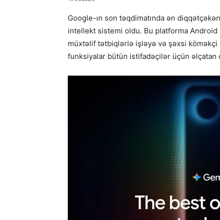
Google
-ın son təqdimatında ən diqqətçəkən y
intellekt sistemi oldu. Bu platforma Android 
müxtəlif tətbiqlərlə işləyə və şəxsi köməkçi
funksiyalar bütün istifadəçilər üçün əlçatan