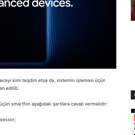
əcəyi kimi təqdim etsə də, sistemin işləməsi üçün
n edilib.
üçün smartfon aşağıdakı şərtlərə cavab verməlidir:
osessor;