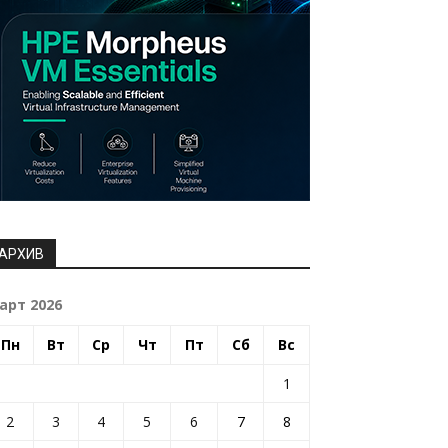
АРХИВ
арт 2026
Пн
Вт
Ср
Чт
Пт
Сб
Вс
1
2
3
4
5
6
7
8