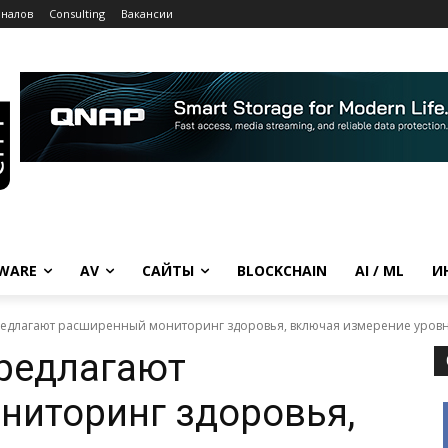
рналов
Consulting
Вакансии
WARE
AV
САЙТЫ
BLOCKCHAIN
AI / ML
И
редлагают расширенный мониторинг здоровья, включая измерение уров
редлагают
ниторинг здоровья,