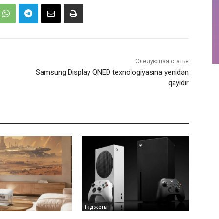
Следующая статья
Samsung Display QNED texnologiyasına yenidən
qayıdır
Гаджеты