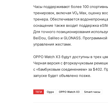
Часы поддерживают более 100 спортивны
тренировок, включая VO₂ Max, оценку во
тренера. Обеспечивается водонепроницае
оснащение также входит поддержка eSIM, 
Для точного позиционирования использу
BeiDou, Galileo и GLONASS. Программной
управления жестами.
OPPO Watch X3 будут доступны в трех цв
Черная версия с фторкаучуковым ремешко
с «бамбуковым соединением» за $402. Пр
запуске будет объявлено позже.
ТЕГИ
Oppo
OPPO Watch X3
Smart-часы