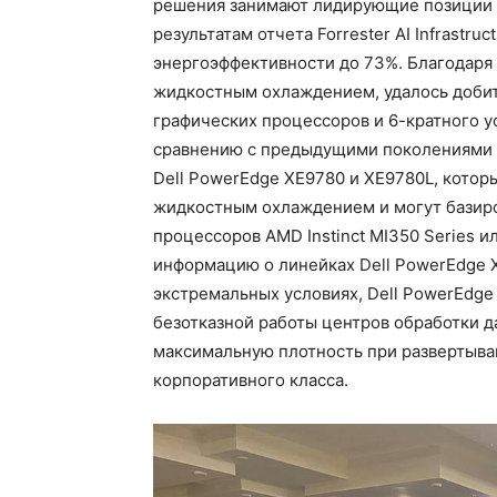
решения занимают лидирующие позиции в
результатам отчета Forrester AI Infrastr
энергоэффективности до 73%. Благодаря 
жидкостным охлаждением, удалось добит
графических процессоров и 6-кратного уск
сравнению с предыдущими поколениями 
Dell PowerEdge XE9780 и XE9780L, которы
жидкостным охлаждением и могут базиро
процессоров AMD Instinct MI350 Series 
информацию о линейках Dell PowerEdge 
экстремальных условиях, Dell PowerEdge
безотказной работы центров обработки 
максимальную плотность при развертыван
корпоративного класса.