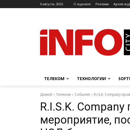
6 августа, 2026
O журнале
Реклама
Архив жу
ТЕЛЕКОМ
ТЕХНОЛОГИИ
SOFT
Домой
Телеком
События
R.I.S.K. Company пр
R.I.S.K. Company
мероприятие, п