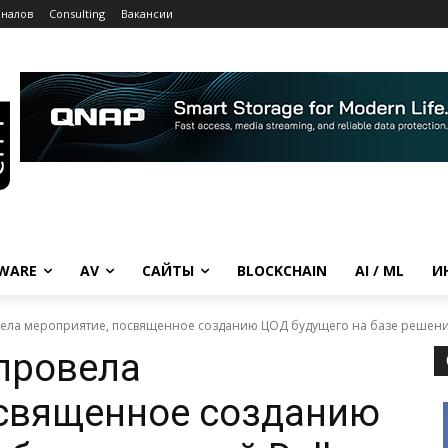
рналов
Consulting
Вакансии
WARE
AV
САЙТЫ
BLOCKCHAIN
AI / ML
И
овела мероприятие, посвященное созданию ЦОД будущего на базе решений 
 провела
освященное созданию