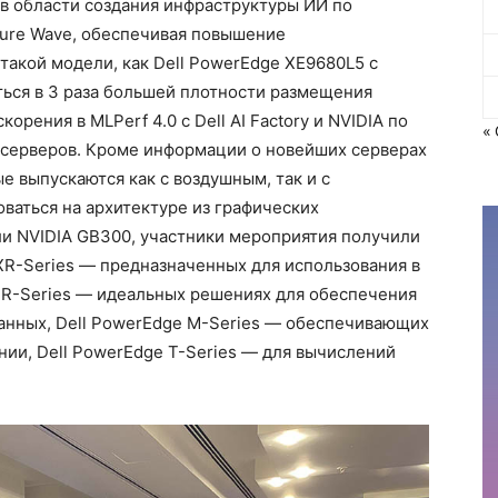
 области создания инфраструктуры ИИ по
ucture Wave, обеспечивая повышение
такой модели, как Dell PowerEdge XE9680L5 с
ься в 3 раза большей плотности размещения
орения в MLPerf 4.0 с Dell AI Factory и NVIDIA по
«
серверов. Кроме информации о новейших серверах
е выпускаются как с воздушным, так и с
ваться на архитектуре из графических
или NVIDIA GB300, участники мероприятия получили
XR-Series — предназначенных для использования в
 R-Series — идеальных решениях для обеспечения
данных, Dell PowerEdge M-Series — обеспечивающих
ии, Dell PowerEdge T-Series — для вычислений