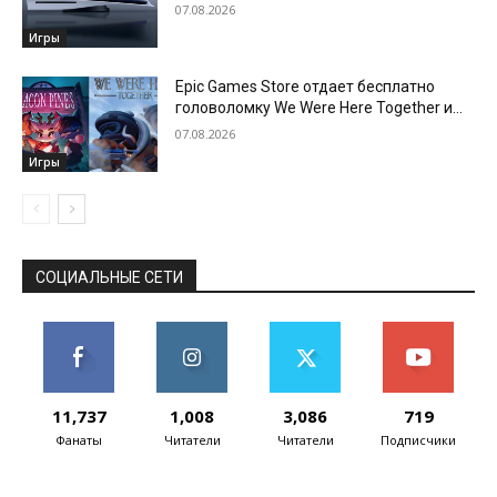
07.08.2026
Игры
Epic Games Store отдает бесплатно
головоломку We Were Here Together и
новеллу Beacon Pines
07.08.2026
Игры
СОЦИАЛЬНЫЕ СЕТИ
11,737
1,008
3,086
719
Фанаты
Читатели
Читатели
Подписчики