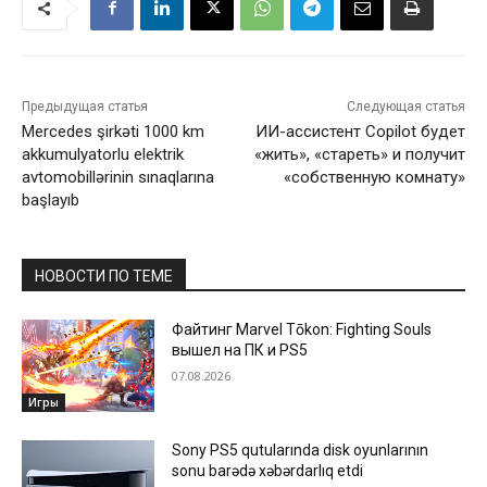
Предыдущая статья
Следующая статья
Mercedes şirkəti 1000 km
ИИ-ассистент Copilot будет
akkumulyatorlu elektrik
«жить», «стареть» и получит
avtomobillərinin sınaqlarına
«собственную комнату»
başlayıb
НОВОСТИ ПО ТЕМЕ
Файтинг Marvel Tōkon: Fighting Souls
вышел на ПК и PS5
07.08.2026
Игры
Sony PS5 qutularında disk oyunlarının
sonu barədə xəbərdarlıq etdi