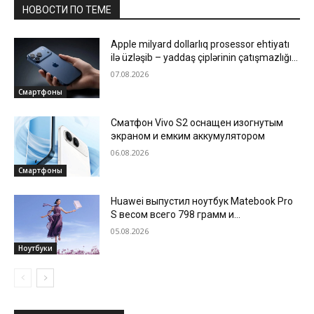
НОВОСТИ ПО ТЕМЕ
Apple milyard dollarlıq prosessor ehtiyatı
ilə üzləşib – yaddaş çiplərinin çatışmazlığı
istehsalı ləngidir
07.08.2026
Смартфоны
Сматфон Vivo S2 оснащен изогнутым
экраном и емким аккумулятором
06.08.2026
Смартфоны
Huawei выпустил ноутбук Matebook Pro
S весом всего 798 грамм и
автономностью до 18 часов
05.08.2026
Ноутбуки