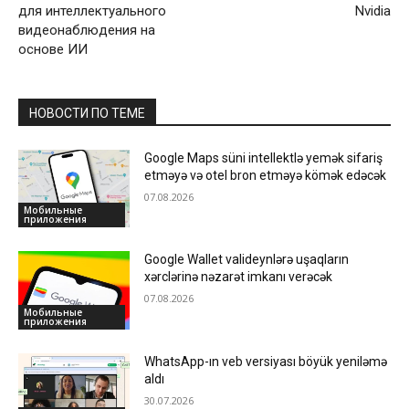
для интеллектуального
Nvidia
видеонаблюдения на
основе ИИ
НОВОСТИ ПО ТЕМЕ
Google Maps süni intellektlə yemək sifariş
etməyə və otel bron etməyə kömək edəcək
07.08.2026
Мобильные
приложения
Google Wallet valideynlərə uşaqların
xərclərinə nəzarət imkanı verəcək
07.08.2026
Мобильные
приложения
WhatsApp-ın veb versiyası böyük yeniləmə
aldı
30.07.2026