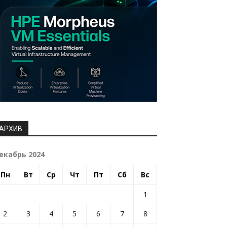
АРХИВ
екабрь 2024
Пн
Вт
Ср
Чт
Пт
Сб
Вс
1
2
3
4
5
6
7
8