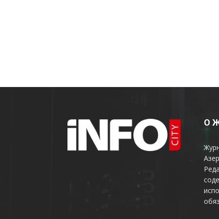
О 
Жур
Азер
Реда
соде
испо
обяз