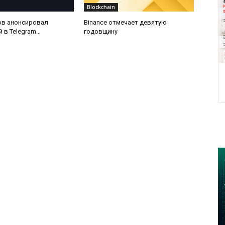
Blockchain
ов анонсировал
Binance отмечает девятую
 в Telegram
годовщину
елек Gram