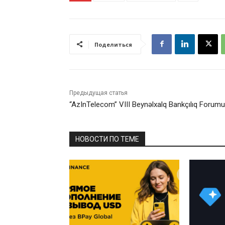
Поделиться
Предыдущая статья
“AzInTelecom” VIII Beynəlxalq Bankçılıq Forum
НОВОСТИ ПО ТЕМЕ