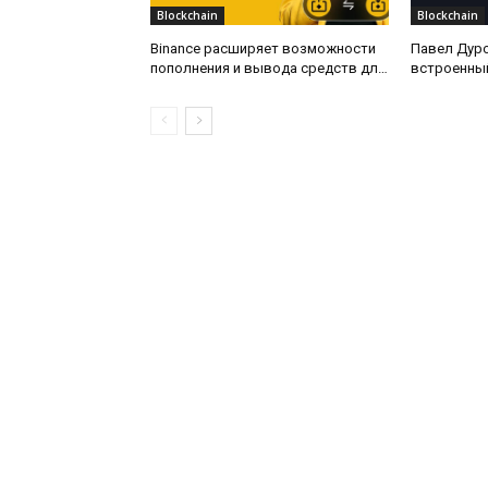
Blockchain
Blockchain
Binance расширяет возможности
Павел Дур
пополнения и вывода средств для
встроенный
пользователей в Азербайджане
криптокош