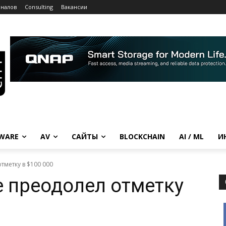
рналов
Consulting
Вакансии
WARE
AV
САЙТЫ
BLOCKCHAIN
AI / ML
И
тметку в $100 000
 преодолел отметку