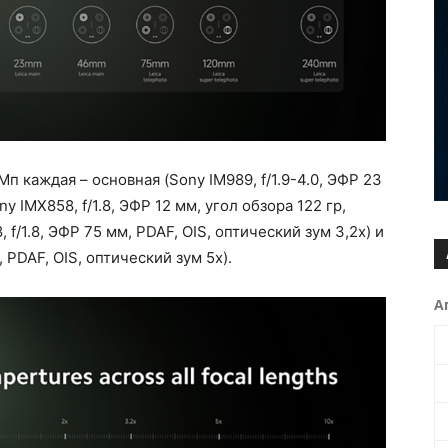
 каждая – основная (Sony IM989, f/1.9-4.0, ЭФР 23
 IMX858, f/1.8, ЭФР 12 мм, угол обзора 122 гр,
 f/1.8, ЭФР 75 мм, PDAF, OIS, оптический зум 3,2х) и
 PDAF, OIS, оптический зум 5х).
А