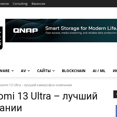
рналов
Consulting
Вакансии
WARE
AV
САЙТЫ
BLOCKCHAIN
AI / ML
И
iaomi 13 Ultra – лучший камерофон компании
mi 13 Ultra – лучший
ании