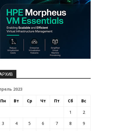
АРХИВ
прель 2023
Пн
Вт
Ср
Чт
Пт
Сб
Вс
1
2
3
4
5
6
7
8
9